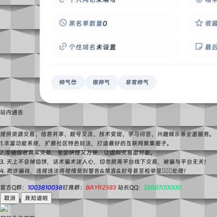
黑名单数量
0
收
个性域名
未设置
最
帅气😎
很帅气
非常帅气
站内通告
提供资源交易、信息共享、靓号交流、技术变现、学习问答、兴趣娱乐等全面服务。
1.丰富功能系统，扩展社区特色玩法，打造最好的互联网聚集圈子。
2.准确信息真实交易，安全快捷又方便，让虚拟交易面对面。
3. 天上不会掉馅饼，话术骗术迷人心，切勿脱离平台线下交易，被骗与平台无关！
4. 欺诈骗钱，违规违法将视情受到警告&禁言&封号甚至检举至👮🏻‍♀️处理！
官方Q群：
1003810038
钉推群：
BAYR2383
站长QQ：
3388700000
取消
我知道啦