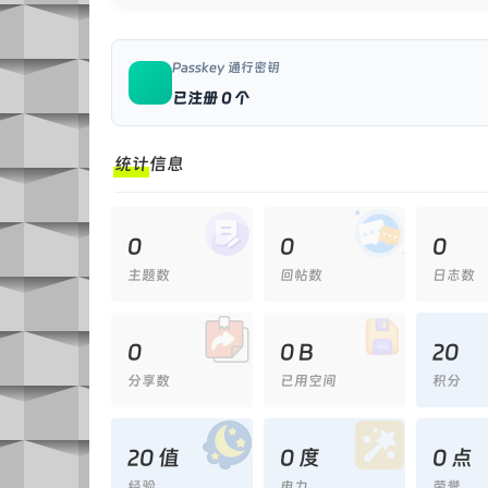
Passkey 通行密钥
已注册 0 个
统计信息
0
0
0
主题数
回帖数
日志数
0
0 B
20
分享数
已用空间
积分
20 值
0 度
0 点
经验
电力
荣誉