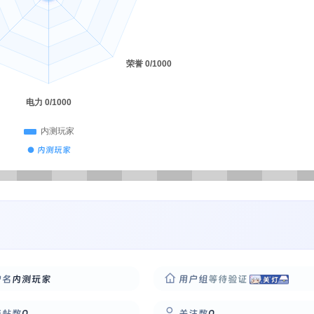
● 内测玩家
户名
内测玩家
用户组
等待验证
华帖数
0
关注数
0