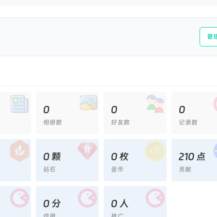
管
0
0
0
相册数
好友数
记录数
0 颗
0 枚
210 点
钻石
金币
贡献
0 分
0 人
信用
推广