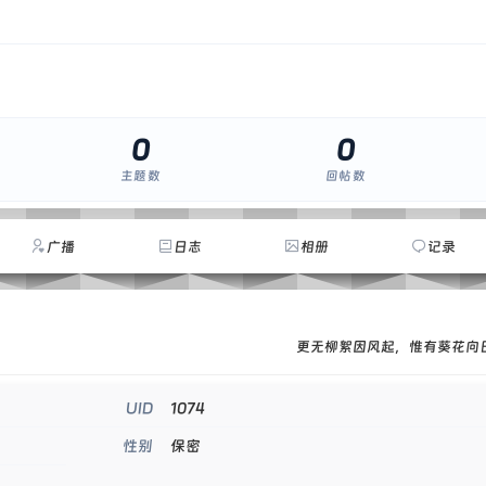
0
0
主题数
回帖数
广播
日志
相册
记录
更无柳絮因风起，惟有葵花向
1074
UID
保密
性别