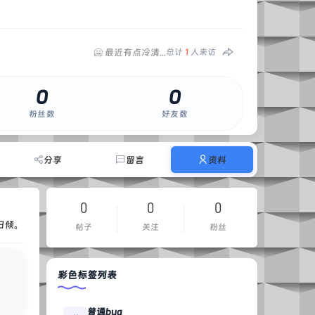
🥶 最近有点冷清...
总计
1
人来访
0
0
粉丝数
好友数
分享
留言
资料
0
0
0
日倾。
帖子
关注
粉丝
彩色标签列表
普通bug