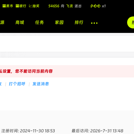
🏧黑市
🏧银行
💹抽奖
54656
向
飞流
送出
小心心
x1
飞流
向
北
送出
酷盖墨镜
x1
源
商城
任务
家园
排行
飞流
向
北
送出
酷盖墨镜
x1
🎁
飞流
向
北
送出
小心心
x1
隐私设置，您不能访问当前内容
友
|
打个招呼
|
发送消息
注册时间: 2024-11-30 18:53
最后访问: 2026-7-31 13:48