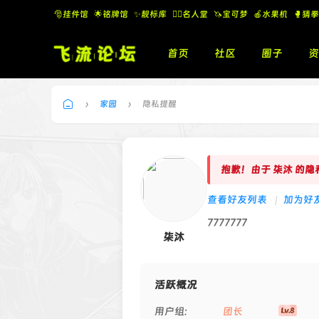
🎅挂件馆
🌟铭牌馆
✨️靓标库
🧚‍♂️名人堂
🦄宝可梦
🍎水果机
🥊猜拳
首页
社区
圈子
资
›
家园
›
隐私提醒
飞
流
论
抱歉！由于 柒沐 的
坛
查看好友列表
|
加为好
7777777
柒沐
活跃概况
用户组:
团长