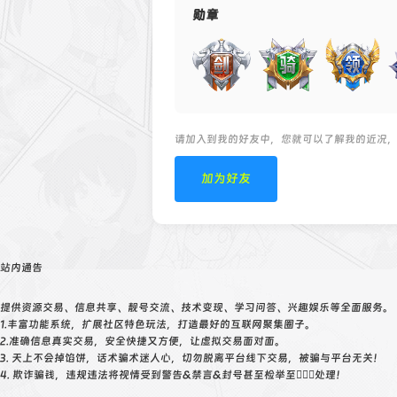
勋章
请加入到我的好友中，您就可以了解我的近况
加为好友
站内通告
提供资源交易、信息共享、靓号交流、技术变现、学习问答、兴趣娱乐等全面服务。
1.丰富功能系统，扩展社区特色玩法，打造最好的互联网聚集圈子。
2.准确信息真实交易，安全快捷又方便，让虚拟交易面对面。
3. 天上不会掉馅饼，话术骗术迷人心，切勿脱离平台线下交易，被骗与平台无关！
4. 欺诈骗钱，违规违法将视情受到警告&禁言&封号甚至检举至👮🏻‍♀️处理！