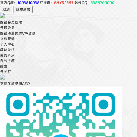
官方Q群：
1003810038
钉推群：
BAYR2383
站长QQ：
3388700000
取消
我知道啦
解锁会员权限
开通会员
解锁海量优质VIP资源
立刻开通
个人中心
版块关注
我的听众
我的主题
搜索
开关灯
下载飞流灵通APP