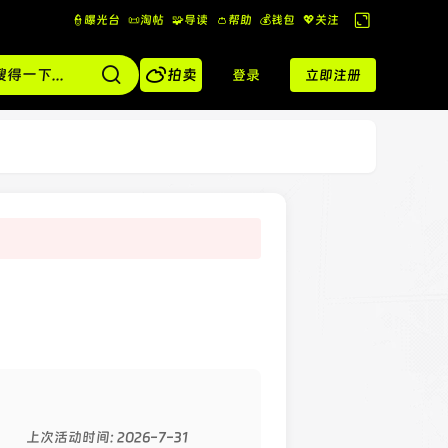
👮曝光台
📜淘帖
🧩导读
👛帮助
💰️钱包
💖关注
切
换

到
拍卖
登录
立即注册
宽
版
上次活动时间: 2026-7-31