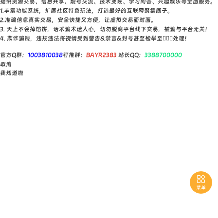
提供资源交易、信息共享、靓号交流、技术变现、学习问答、兴趣娱乐等全面服务。
1.丰富功能系统，扩展社区特色玩法，打造最好的互联网聚集圈子。
2.准确信息真实交易，安全快捷又方便，让虚拟交易面对面。
3. 天上不会掉馅饼，话术骗术迷人心，切勿脱离平台线下交易，被骗与平台无关！
4. 欺诈骗钱，违规违法将视情受到警告&禁言&封号甚至检举至👮🏻‍♀️处理！
官方Q群：
1003810038
钉推群：
BAYR2383
站长QQ：
3388700000
取消
我知道啦

菜单