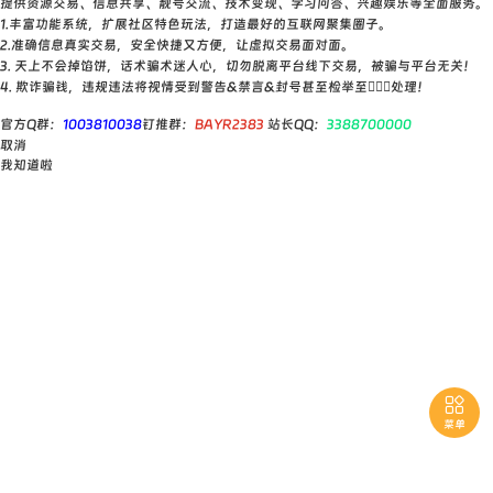
提供资源交易、信息共享、靓号交流、技术变现、学习问答、兴趣娱乐等全面服务。
1.丰富功能系统，扩展社区特色玩法，打造最好的互联网聚集圈子。
2.准确信息真实交易，安全快捷又方便，让虚拟交易面对面。
3. 天上不会掉馅饼，话术骗术迷人心，切勿脱离平台线下交易，被骗与平台无关！
4. 欺诈骗钱，违规违法将视情受到警告&禁言&封号甚至检举至👮🏻‍♀️处理！
官方Q群：
1003810038
钉推群：
BAYR2383
站长QQ：
3388700000
取消
我知道啦

菜单