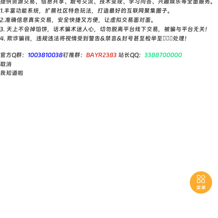
提供资源交易、信息共享、靓号交流、技术变现、学习问答、兴趣娱乐等全面服务。
1.丰富功能系统，扩展社区特色玩法，打造最好的互联网聚集圈子。
2.准确信息真实交易，安全快捷又方便，让虚拟交易面对面。
3. 天上不会掉馅饼，话术骗术迷人心，切勿脱离平台线下交易，被骗与平台无关！
4. 欺诈骗钱，违规违法将视情受到警告&禁言&封号甚至检举至👮🏻‍♀️处理！
官方Q群：
1003810038
钉推群：
BAYR2383
站长QQ：
3388700000
取消
我知道啦

菜单