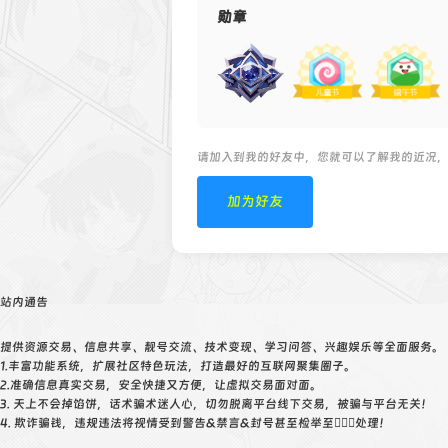
勋章
请加入到我的好友中，您就可以了解我的近况
加为好友
站内通告
提供资源交易、信息共享、靓号交流、技术变现、学习问答、兴趣娱乐等全面服务。
1.丰富功能系统，扩展社区特色玩法，打造最好的互联网聚集圈子。
2.准确信息真实交易，安全快捷又方便，让虚拟交易面对面。
3. 天上不会掉馅饼，话术骗术迷人心，切勿脱离平台线下交易，被骗与平台无关！
4. 欺诈骗钱，违规违法将视情受到警告&禁言&封号甚至检举至👮🏻‍♀️处理！