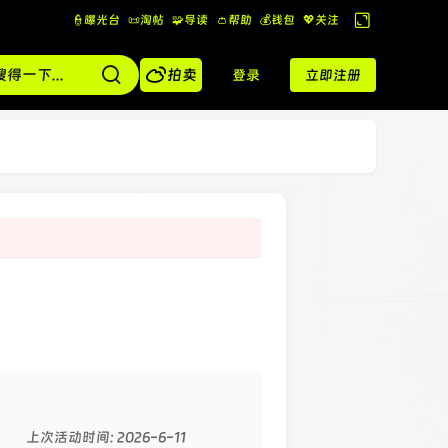
👮曝光台
📜淘帖
🧩导读
👛帮助
💰️钱包
💖关注
切
换

到
拍卖
登录
立即注册
宽
版
上次活动时间: 2026-6-11