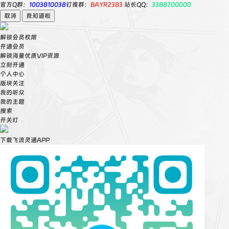
官方Q群：
1003810038
钉推群：
BAYR2383
站长QQ：
3388700000
取消
我知道啦
解锁会员权限
开通会员
解锁海量优质VIP资源
立刻开通
个人中心
版块关注
我的听众
我的主题
搜索
开关灯
下载飞流灵通APP