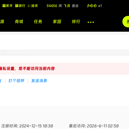
🏧黑市
🏧银行
💹抽奖
54656
向
飞流
送出
小心心
x1
飞流
向
北
送出
酷盖墨镜
x1
源
商城
任务
家园
排行
飞流
向
北
送出
酷盖墨镜
x1
🎁
飞流
向
北
送出
小心心
x1
的隐私设置，您不能访问当前内容
友
|
打个招呼
|
发送消息
注册时间: 2024-12-15 18:38
最后访问: 2026-6-11 02:58