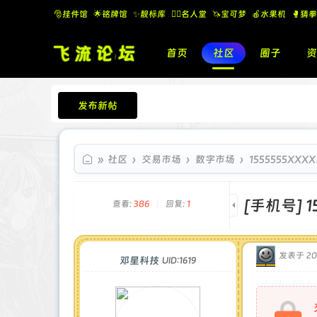
🎅挂件馆
🌟铭牌馆
✨️靓标库
🧚‍♂️名人堂
🦄宝可梦
🍎水果机
🥊猜拳
首页
社区
圈子
资
发布新帖
飞流论坛
»
社区
›
交易市场
›
数字市场
›
1555555XXX
[手机号]
1
查看:
386
|
回复:
1
发表于 2025
邓星科技
UID:1619