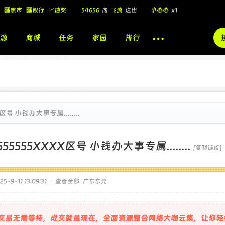
54656
向
飞流
送出
小心心
x1
🏧黑市
🏧银行
💹抽奖
飞流
向
北
送出
酷盖墨镜
x1
源
商城
任务
家园
排行
飞流
向
北
送出
酷盖墨镜
x1
🎁
飞流
向
北
送出
小心心
x1
X区号 小钱办大事专属........
555555XXXX区号 小钱办大事专属........
[复制链接]
-9-11 13:09:31
|
查看全部
广东东莞
交易无需等待，成交就是现在，全面资源整合网络大咖云集，让你轻