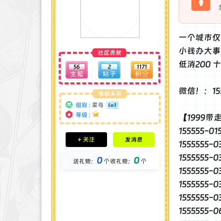
一个城市仅
小钱办大事专属.
社区贡献
低消200 
56
2
1171
微信！：155
等级头衔
组别 :
菜鸟
等级 :
【1999带
155555-0
积分成就
+ 关注
发消息
1555555
钻石 : 0 颗
贡献 : 595 点
1555555-
0
0
送礼物：
个
收礼物：
个
金币 : 0 枚
1555555-
在线时间 : 18 小时
注册时间 : 2025-4-19
1555555-
最后登录 : 2025-12-27
1555555-
1555555-