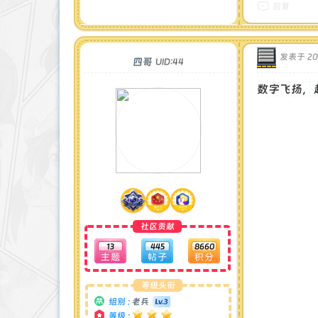
回复
发表于 202
四哥
UID:44
数字飞扬，
社区贡献
13
445
8660
等级头衔
组别 :
老兵
等级 :