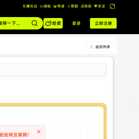
👮曝光台
📜淘帖
🧩导读
👛帮助
💰️钱包
💖关注
切
换

到
拍卖
登录
立即注册
宽
版
返回列表
×
松玩转互联网！