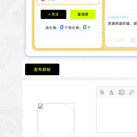
积分成就
+ 关注
发消息
钻石 : 0 颗
贡献 : 2571 点
资源创造价值，诚
0
0
送礼物：
个
收礼物：
个
金币 : 0 枚
在线时间 : 75 小时
注册时间 : 2024-11-30
回复
最后登录 : 2026-6-11
发布新帖