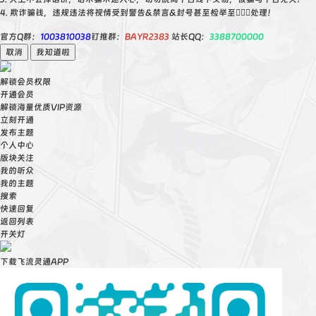
4. 欺诈骗钱，违规违法将视情受到警告&禁言&封号甚至检举至👮🏻‍♀️处理！
官方Q群：
1003810038
钉推群：
BAYR2383
站长QQ：
3388700000
取消
我知道啦
解锁会员权限
开通会员
解锁海量优质VIP资源
立刻开通
发布主题
个人中心
版块关注
我的听众
我的主题
搜索
快速回复
返回列表
开关灯
下载飞流灵通APP