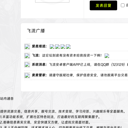
发表回复
飞流广播
爱是难逃
：
飞流
：
这论坛到底有没有资本给我投资一下啊！
系统消息：
飞流安卓客户端APP已上线，请在QQ群（123129
麦麦管家
：
请遵守版规社律，保护信息安全，请勿脱离平台交易
站内通告
提供资源交易、信息共享、靓号交流、技术变现、学习问答、兴趣娱乐等全面服务。
1.丰富功能系统，扩展社区特色玩法，打造最好的互联网聚集圈子。
2.准确信息真实交易，安全快捷又方便，让虚拟交易面对面。
3. 天上不会掉馅饼，话术骗术迷人心，切勿脱离平台线下交易，被骗与平台无关！