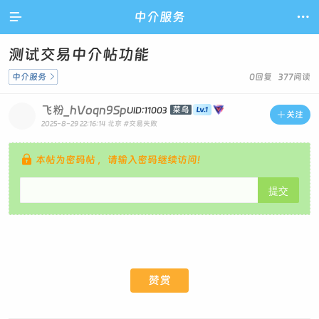

中介服务

测试交易中介帖功能
中介服务

0回复 377阅读
飞粉_hVoqn9Sp
菜鸟
UID:11003

关注
2025-8-29 22:16:14
北京
#交易失败

本帖为密码帖 ，请输入密码继续访问!
提交
赞赏