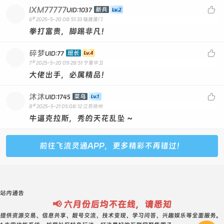
IXM77777

新兵
UID:1037
#
6
2025-5-20 08:51:33
福建厦门
拳打富贵，脚踢非凡！
碎梦

班长
UID:77
#
7
2025-5-20 09:28:51
宁夏中卫
大佬出手，必属精品！
沐沐

菜鸟
UID:1745
#
8
2025-5-21 05:08:12
江苏徐州
牛逼克拉斯，秀的天花乱坠 ~
前往飞流灵通APP，更多精彩不再错过！
站内通告
📢 六月份后均不在线，请悉知
提供资源交易、信息共享、靓号交流、技术变现、学习问答、兴趣娱乐等全面服务。