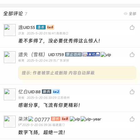
全部评论
7

全部
逸

连长
UID:55
沙发
2025-5-20 01:16:41
海南海口
差不多得了，没必要优秀得这么惊人！
遗失（雪糕）

禁止访问
UID:1759
板凳
2025-5-20 04:29:15
广东深圳
提示:
作者被禁止或删除 内容自动屏蔽
忆白

新兵
UID:88
地板
2025-5-20 06:33:09
江苏徐州
感谢分享，飞流有你更精彩！
柒沐

00777
团长
#
5
2025-5-20 06:39:36
福建厦门
数字飞扬，超绝一流！