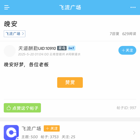

飞流广场

晚安
飞流广场

7回复 629阅读
天道酬勤
菜鸟
UID:10910

关注
2025-5-20 01:04:00
云南楚雄州
#闲聊灌水
晚安好梦，各位老板
赞赏

点赞这个帖子
帖子ID: 997
飞流广场

关注

主题: 500 帖子: 3753
关注:
25