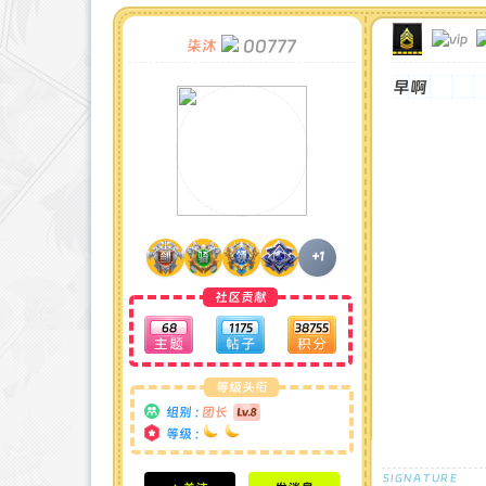
00777
柒沐
早啊
+1
社区贡献
68
1175
38755
等级头衔
组别 :
团长
等级 :
积分成就