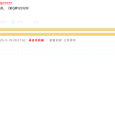
0577777
。（官Q群123129）
支持
反对
送礼
5-5-19 09:27:42
来自手机端
|
查看全部
江苏常州
！