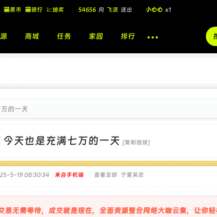
54656
向
飞流
送出
小心心
x1
🏧黑市
🏧银行
💹抽奖
飞流
向
北
送出
酷盖墨镜
x1
飞流
向
北
送出
酷盖墨镜
x1
源
商城
任务
家园
排行
🎁
飞流
向
北
送出
小心心
x1
七万的一天
]
今天也是充满七万的一天
[复制链接]
5-5-19 08:30:34
来自手机端
|
查看全部
宁夏吴忠
交易无需等待，成交就是现在，全面资源整合网络大咖云集，让你轻