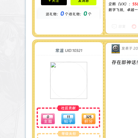
+ 关注
发消息
钻石 : 1 颗
企鹅（VX）：
55
贡献 : 14194 点
数字飞扬，卓越一流
0
0
送礼物：
个
收礼物：
个
金币 : 0 枚
在线时间 : 1444 小时
注册时间 : 2024-11-30
回复
最后登录 : 2026-7-31
发表于 202
常温
UID:10321
存在即神话
社区贡献
0
11
325
等级头衔