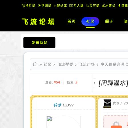
🎅挂件馆
🌟铭牌馆
✨️靓标库
🧚‍♂️名人堂
🦄宝可梦
🍎水果机
🥊猜拳
首页
社区
圈子
资
发布新帖
飞流论坛
»
社区
›
飞流村委
›
飞流广场
›
今天也是充满
[闲聊灌水
查看:
454
|
回复:
3
发表于 202
碎梦
UID:77