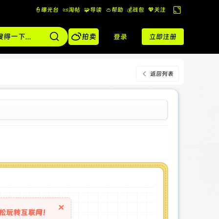
👮曝光台
📜淘帖
🧩导读
👛帮助
💰️钱包
💖关注
切
换

到
拍卖
登录
立即注册
宽
版
返回列表
×
松玩转互联网！