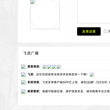
发表回复
飞流广播
爱是难逃
：
飞流
：
这论坛到底有没有资本给我投资一下啊！
系统消息：
飞流安卓客户端APP已上线，请在QQ群（123129
麦麦管家
：
请遵守版规社律，保护信息安全，请勿脱离平台交易