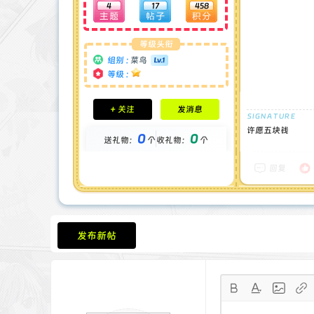
4
17
458
等级头衔
组别 :
菜鸟
等级 :
积分成就
+ 关注
发消息
钻石 : 1 颗
贡献 : 963 点
许愿五块钱
0
0
送礼物：
个
收礼物：
个
金币 : 0 枚
在线时间 : 10 小时
注册时间 : 2025-5-18
回复
最后登录 : 2025-6-27
发布新帖