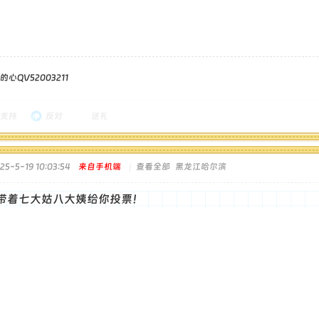
QV52003211
支持
反对
送礼
5-5-19 10:03:54
来自手机端
|
查看全部
黑龙江哈尔滨
带着七大姑八大姨给你投票！