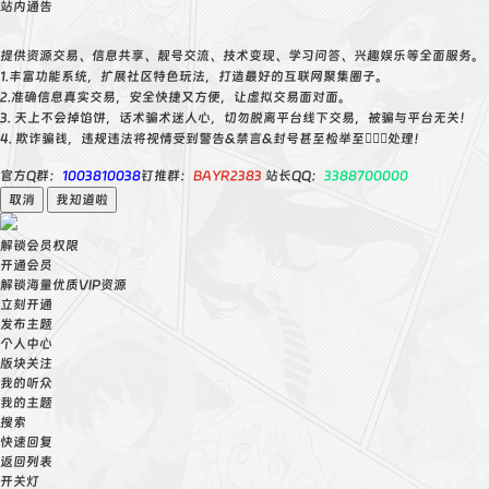
站内通告
提供资源交易、信息共享、靓号交流、技术变现、学习问答、兴趣娱乐等全面服务。
1.丰富功能系统，扩展社区特色玩法，打造最好的互联网聚集圈子。
2.准确信息真实交易，安全快捷又方便，让虚拟交易面对面。
3. 天上不会掉馅饼，话术骗术迷人心，切勿脱离平台线下交易，被骗与平台无关！
4. 欺诈骗钱，违规违法将视情受到警告&禁言&封号甚至检举至👮🏻‍♀️处理！
官方Q群：
1003810038
钉推群：
BAYR2383
站长QQ：
3388700000
取消
我知道啦
解锁会员权限
开通会员
解锁海量优质VIP资源
立刻开通
发布主题
个人中心
版块关注
我的听众
我的主题
搜索
快速回复
返回列表
开关灯