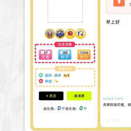
早
社区贡献
37
185
11316
等级头衔
组别 :
班长
等级 :
积分成就
+ 关注
发消息
钻石 : 0 颗
贡献 : 12904 点
资源创造价值，诚
0
0
送礼物：
个
收礼物：
个
金币 : 0 枚
在线时间 : 89 小时
注册时间 : 2024-11-30
回复
最后登录 : 2026-1-3