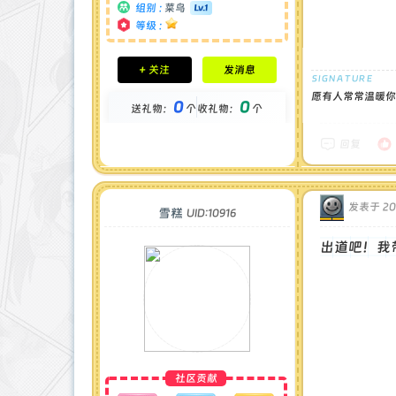
组别 :
菜鸟
等级 :
积分成就
+ 关注
发消息
钻石 : 0 颗
贡献 : 115 点
愿有人常常温暖你的心
0
0
送礼物：
个
收礼物：
个
金币 : 0 枚
在线时间 : 2 小时
注册时间 : 2025-5-6
回复
最后登录 : 2025-12-23
发表于 202
雪糕
UID:10916
出道吧！我
社区贡献