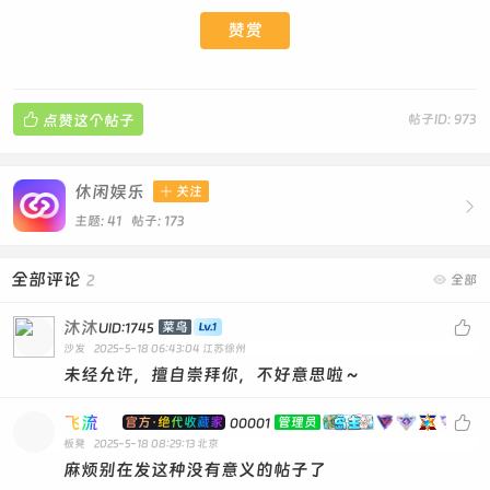
赞赏

点赞这个帖子
帖子ID: 973
休闲娱乐

关注

主题: 41 帖子: 173
全部评论
2

全部
沐沐

菜鸟
UID:1745
沙发
2025-5-18 06:43:04
江苏徐州
未经允许，擅自崇拜你，不好意思啦～
飞流

官方·绝代收藏家
管理员
00001
板凳
2025-5-18 08:29:13
北京
麻烦别在发这种没有意义的帖子了