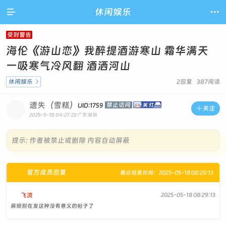

休闲娱乐

受到警告
海伦《游山恋》我醉提酒游寒山 霜华满天
一吸寒气冷风翻 酒洒河山
休闲娱乐

2回复 387阅读
遗失（雪糕）
禁止访问
UID:1759

关注
2025-5-18 04:27:23
广东深圳
提示:
作者被禁止或删除 内容自动屏蔽
官方成员回复
最后回复时间：2025-05-18 08:29:13
飞流
2025-05-18 08:29:13
麻烦别在发这种没有意义的帖子了