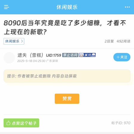

休闲娱乐

8090后当年究竟是吃了多少细糠，才看不
上现在的新歌？
休闲娱乐

2回复 492阅读
遗失（雪糕）
禁止访问
UID:1759

关注
2025-5-18 04:25:30
广东深圳
提示:
作者被禁止或删除 内容自动屏蔽
赞赏

点赞这个帖子
帖子ID: 970