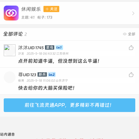
休闲娱乐

关注

主题: 41 帖子: 173
全部评论
2

全部
沐沐

菜鸟
UID:1745
沙发
2025-5-18 06:43:32
江苏徐州
点开前知道牛逼，但没想到这么牛逼！
尊

新兵
UID:123
板凳
2025-5-18 11:06:02
山东济宁
快去给你的大脑买保险吧！
前往飞流灵通APP，更多精彩不再错过！
站内通告