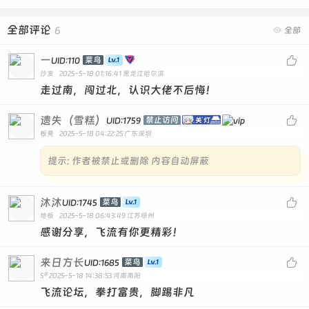
全部评论
6

全部
一

菜鸟
UID:110
沙发
2025-5-18 01:16:41
黑龙江哈尔滨
走过南，闯过北，认识大佬不后悔！
遗失（雪糕）

禁止访问
UID:1759
板凳
2025-5-18 04:22:25
广东深圳
提示:
作者被禁止或删除 内容自动屏蔽
沐沐

菜鸟
UID:1745
地板
2025-5-18 06:43:49
江苏徐州
感谢分享，飞流有你更精彩！
来日方长

菜鸟
UID:1685
#
5
2025-5-18 14:38:53
河南南阳
飞流论坛，拳打富贵，脚踢非凡