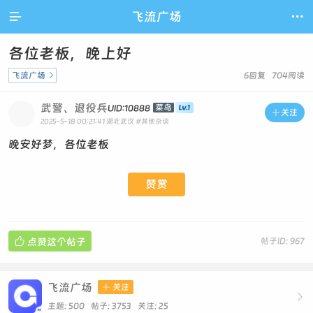

飞流广场

各位老板，晚上好
飞流广场

6回复 704阅读
武警、退役兵
菜鸟
UID:10888

关注
2025-5-18 00:21:41
湖北武汉
#其他杂谈
晚安好梦，各位老板
赞赏

点赞这个帖子
帖子ID: 967
飞流广场

关注

主题: 500 帖子: 3753
关注:
25