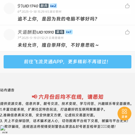
91

新兵
UID:1740
#
6
2025-5-18 15:29:45
湖北鄂州
追不上你，是因为我的电脑不够好吗？
天道酬勤

菜鸟
UID:10910
#
7
2025-5-19 01:52:21
云南楚雄州
未经允许，擅自崇拜你，不好意思啦～
前往飞流灵通APP，更多精彩不再错过！
站内通告
📢 六月份后均不在线，请悉知
提供资源交易、信息共享、靓号交流、技术变现、学习问答、兴趣娱乐等全面服务。
1.丰富功能系统，扩展社区特色玩法，打造最好的互联网聚集圈子。

2.准确信息真实交易，安全快捷又方便，让虚拟交易面对面。
菜单
3. 天上不会掉馅饼，话术骗术迷人心，切勿脱离平台线下交易，被骗与平台无关！
4. 欺诈骗钱，违规违法将视情受到警告&禁言&封号甚至检举至👮🏻‍♀️处理！
求打赏