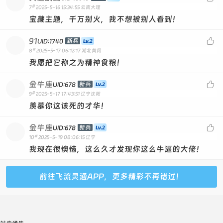
#
7
2025-5-16 15:34:55
云南大理
宝藏主题，千万别火，我不想被别人看到！
91

新兵
UID:1740
#
8
2025-5-17 06:12:17
湖北黄冈
我愿把它称之为精神食粮！
金牛座

新兵
UID:678
#
9
2025-5-17 17:43:51
辽宁沈阳
羡慕你这该死的才华！
金牛座

新兵
UID:678
#
10
2025-5-19 08:06:15
辽宁
我现在很懊恼，这么久才发现你这么牛逼的大佬！
前往飞流灵通APP，更多精彩不再错过！