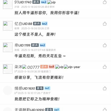
91

新兵
UID:1740
沙发
2025-5-16 00:51:28
湖北鄂州
别人用牛逼形容你，我用你形容牛逼！
忆白

新兵
UID:88
板凳
2025-5-16 06:53:26
江苏
这个楼主不是人，是神！
帝

新兵
UID:1199
地板
2025-5-16 07:07:48
福建泉州
牛逼克拉斯，秀的天花乱坠 ~
柒沐

00777
团长
#
5
2025-5-16 09:36:39
福建厦门
感谢分享，飞流有你更精彩！
情感

菜鸟
UID:1630
#
6
2025-5-16 10:17:28
广西南宁
我愿把它称之为精神食粮！
天道酬勤

菜鸟
UID:10910