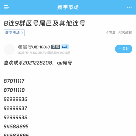

数字市场

8连9群区号尾巴及其他连号
数字市场

9回复 645阅读
老黑呀
菜鸟
UID:10810

关注
2025-5-16 00:38:42
福建泉州
#QQ群
喜欢联系2021228208，qv同号
87011117
87011118
92999936
92999937
92999938
94588895
94588896