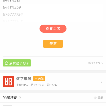
641111319
641111359
676777734
676777740
777955503
查看全文
777955510
赞赏

点赞这个帖子
帖子ID: 939
数字市场

关注

主题: 457 帖子: 2188
关注:
26
全部评论
9

全部