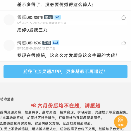
差不多得了，没必要优秀得这么惊人！
雪糕

菜鸟
UID:10916
#
12
2025-5-24 19:13:50
黑龙江哈尔滨
把你v发我三九
情感

菜鸟
UID:1630
#
13
2025-5-26 00:13:27
广西
我现在很懊恼，这么久才发现你这么牛逼的大佬！
前往飞流灵通APP，更多精彩不再错过！
站内通告
📢 六月份后均不在线，请悉知
提供资源交易、信息共享、靓号交流、技术变现、学习问答、兴趣娱乐等全面服务。
1.丰富功能系统，扩展社区特色玩法，打造最好的互联网聚集圈子。

2.准确信息真实交易，安全快捷又方便，让虚拟交易面对面。
菜单
3. 天上不会掉馅饼，话术骗术迷人心，切勿脱离平台线下交易，被骗与平台无关！