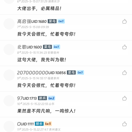
#
6
2025-5-15 07:51:29
湖南长沙
大佬出手，必属精品！
高启强

菜鸟
UID:1680
#
7
2025-5-15 08:09:39
我今天会很忙，忙着夸夸你！
北歌

菜鸟
UID:1600
#
8
2025-5-15 11:34:23
安徽宿州
这句大佬，我先叫为敬！
2070000000

菜鸟
UID:10856
#
9
2025-5-15 14:55:17
福建泉州
我今天会很忙，忙着夸夸你！
97

新兵
UID:1713
#
10
2025-5-15 22:22:55
山东
果然是不同凡响，一鸣惊人！
O

排长
UID:1111
#
11
2025-5-15 22:27:47
贵州遵义