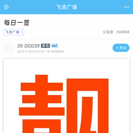

飞流广场

每日一签
飞流广场

12回复 769阅读
39
00039
菜鸟

关注
2025-5-15 00:51:15
广东
#闲聊灌水