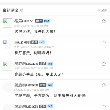
全部评论
12

全部
格局

新兵
UID:1729
沙发
2025-5-15 01:11:48
浙江
这句大佬，我先叫为敬！
枭

菜鸟
UID:456
板凳
2025-5-15 05:34:36
湖南长沙
拳打富贵，脚踢非凡！
凯旋呐

老兵
UID:1031
地板
2025-5-15 07:51:18
湖南长沙
真是小牛坐飞机，牛上天了！
凯旋呐

老兵
UID:1031
#
5
2025-5-15 07:51:25
湖南长沙
宝藏主题，千万别火，我不想被别人看到！
凯旋呐

老兵
UID:1031