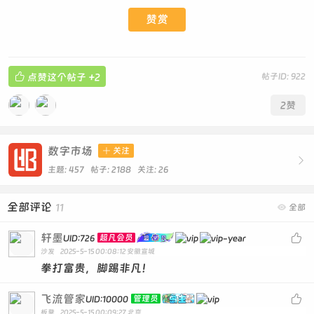
赞赏

点赞这个帖子
+2
帖子ID: 922
2
赞
数字市场

关注

主题: 457 帖子: 2188
关注:
26
全部评论
11

全部
轩墨

超凡会员
UID:726
沙发
2025-5-15 00:08:12
安徽宣城
拳打富贵，脚踢非凡！
飞流管家

管理员
UID:10000
板凳
2025-5-15 00:09:27
北京