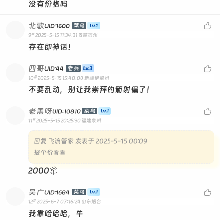
没有价格吗
北歌

菜鸟
UID:1600
#
9
2025-5-15 11:34:31
安徽宿州
存在即神话！
四哥

老兵
UID:44
#
10
2025-5-15 15:48:00
新疆伊犁州
不要乱动，别让我崇拜的箭射偏了！
老黑呀

菜鸟
UID:10810
#
11
2025-5-15 20:25:30
福建泉州
回复
飞流管家 发表于 2025-5-15 00:09
报个价看看
2000📦
吴广

菜鸟
UID:1684
#
12
2025-6-7 07:16:24
山东烟台
我靠哈哈哈，牛