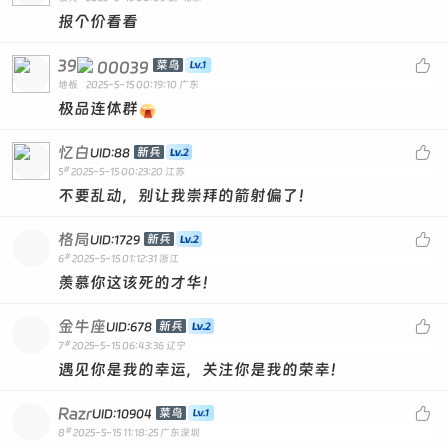
报个价看看
39

00039
菜鸟
地板
2025-5-15 00:19:10
广东
极品连体群
忆白

新兵
UID:88
#
5
2025-5-15 00:23:20
江苏
不要乱动，别让我崇拜的箭射偏了！
格局

新兵
UID:1729
#
6
2025-5-15 01:12:31
浙江
羡慕你这该死的才华！
金牛座

新兵
UID:678
#
7
2025-5-15 06:43:36
辽宁
遇见你是我的幸运，关注你是我的荣幸！
Razr

菜鸟
UID:10904
#
8
2025-5-15 11:18:25
广东深圳