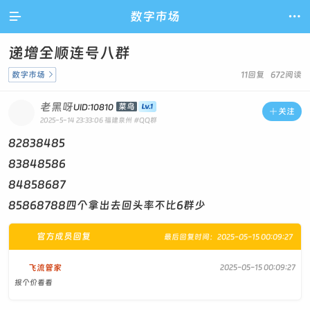

数字市场

递增全顺连号八群
数字市场

11回复 672阅读
老黑呀
菜鸟
UID:10810

关注
2025-5-14 23:33:06
福建泉州
#QQ群
82838485
83848586
84858687
85868788四个拿出去回头率不比6群少
官方成员回复
最后回复时间：2025-05-15 00:09:27
飞流管家
2025-05-15 00:09:27
报个价看看