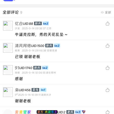
全部评论
9

全部
忆白

新兵
UID:88
沙发
2025-5-14 09:38:37
江苏
牛逼克拉斯，秀的天花乱坠 ~
清风网络

新兵
UID:1500
板凳
2025-5-14 09:46:38
安徽芜湖
已领 谢谢老板
91

新兵
UID:1740
地板
2025-5-14 10:06:55
湖北鄂州
感谢
枭

菜鸟
UID:456
#
5
2025-5-14 10:39:11
湖南长沙
谢谢老板
麦麦管家

官方·典藏尊主
老兵
UID:2