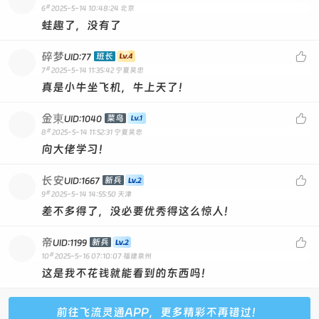
#
6
2025-5-14 10:48:24
北京
蛙趣了，没有了
碎梦

班长
UID:77
#
7
2025-5-14 11:35:42
宁夏吴忠
真是小牛坐飞机，牛上天了！
金東

菜鸟
UID:1040
#
8
2025-5-14 11:52:31
宁夏吴忠
向大佬学习！
长安

新兵
UID:1667
#
9
2025-5-14 14:55:50
天津
差不多得了，没必要优秀得这么惊人！
帝

新兵
UID:1199
#
10
2025-5-16 07:10:07
福建泉州
这是我不花钱就能看到的东西吗！
前往飞流灵通APP，更多精彩不再错过！