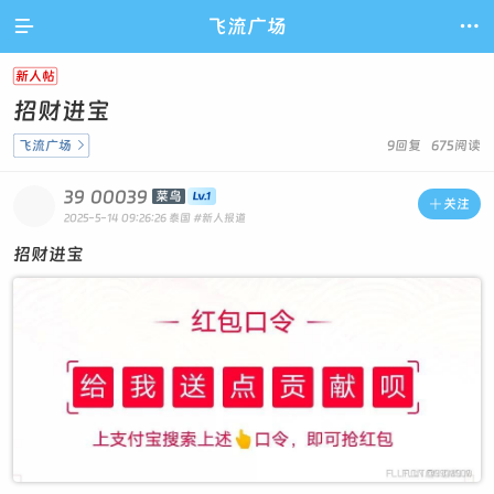

飞流广场

新人帖
招财进宝
飞流广场

9回复 675阅读
39
00039
菜鸟

关注
2025-5-14 09:26:26
泰国
#新人报道
招财进宝