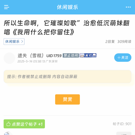

休闲娱乐

所以生命啊，它璀璨如歌”治愈低沉萌妹翻
唱《我用什么把你留住》
休闲娱乐

2回复 309阅读
遗失（雪糕）
禁止访问
UID:1759

关注
2025-5-14 05:38:13
广东深圳
提示:
作者被禁止或删除 内容自动屏蔽
赞赏

点赞这个帖子
+1
帖子ID: 901