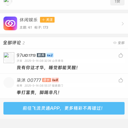
1
赞
休闲娱乐

关注

主题: 41 帖子: 173
全部评论
2

全部
97

新兵
UID:1713
沙发
2025-5-14 08:32:34
山东青岛
我有你这才华，睡觉都能笑醒！
柒沐
00777

团长
板凳
2025-5-14 08:55:37
福建厦门
拳打富贵，脚踢非凡！
前往飞流灵通APP，更多精彩不再错过！