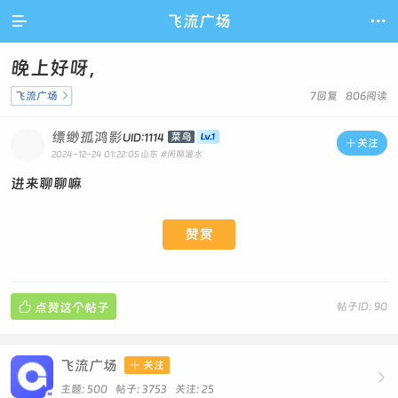

飞流广场

晚上好呀，
飞流广场

7回复 806阅读
缥缈孤鸿影
菜鸟
UID:1114

关注
2024-12-24 01:22:05
山东
#闲聊灌水
进来聊聊嘛
赞赏

点赞这个帖子
帖子ID: 90
飞流广场

关注

主题: 500 帖子: 3753
关注:
25