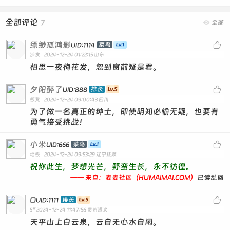
全部评论
7

全部
缥缈孤鸿影

菜鸟
UID:1114
沙发
2024-12-24 01:22:15
山东
相思一夜梅花发，忽到窗前疑是君。
夕阳醉了

排长
UID:888
板凳
2024-12-24 09:00:43
四川
为了做一名真正的绅士，即使明知必输无疑，也要有
勇气接受挑战！
小米

菜鸟
UID:666
地板
2024-12-24 09:53:29
辽宁抚顺
祝你此生，梦想光芒，野蛮生长，永不彷徨。
—— 来自：麦麦社区（HUMAIMAI.COM）
已读乱回
O

排长
UID:1111
#
5
2024-12-24 11:47:56
贵州遵义
天平山上白云泉，云自无心水自闲。