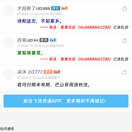
夕阳醉了

排长
UID:888
#
6
2024-12-24 13:21:34
四川绵阳
诗和远方，不如家乡。
—— 来自：麦麦社区（HUMAIMAI.COM）
已读乱回
四哥

老兵
UID:44
#
7
2024-12-24 13:51:10
新疆伊犁州
棠梨换暮雪。
—— 来自：麦麦社区（HUMAIMAI.COM）
已读乱回
柒沐
00777

团长
#
8
2025-1-12 06:53:35
福建厦门
君问归期未有期，巴山夜雨涨秋池。
前往飞流灵通APP，更多精彩不再错过！
站内通告