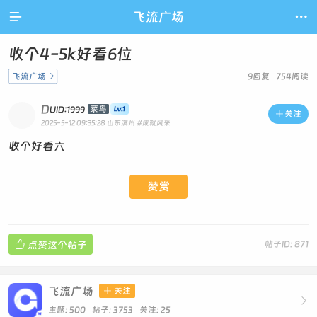

飞流广场

收个4-5k好看6位
飞流广场

9回复 754阅读
D
菜鸟
UID:1999

关注
2025-5-12 09:35:28
山东滨州
#成就风采
收个好看六
赞赏

点赞这个帖子
帖子ID: 871
飞流广场

关注

主题: 500 帖子: 3753
关注:
25