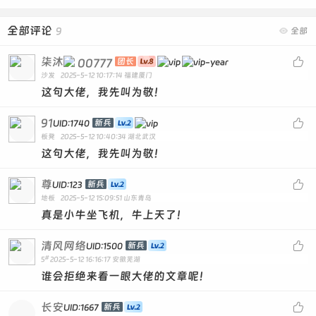
全部评论
9

全部
柒沐

00777
团长
沙发
2025-5-12 10:17:14
福建厦门
这句大佬，我先叫为敬！
91

新兵
UID:1740
板凳
2025-5-12 10:40:34
湖北武汉
这句大佬，我先叫为敬！
尊

新兵
UID:123
地板
2025-5-12 15:09:51
山东青岛
真是小牛坐飞机，牛上天了！
清风网络

新兵
UID:1500
#
5
2025-5-12 16:16:17
安徽芜湖
谁会拒绝来看一眼大佬的文章呢！
长安

新兵
UID:1667