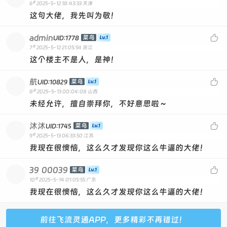
#
6
2025-5-12 18:43:33
天津
这句大佬，我先叫为敬！
admin

菜鸟
UID:1778
#
7
2025-5-12 21:05:54
浙江
这个楼主不是人，是神！
航

菜鸟
UID:10829
#
8
2025-5-13 00:04:08
山西
未经允许，擅自崇拜你，不好意思啦～
沐沐

菜鸟
UID:1745
#
9
2025-5-13 06:33:50
江苏
我现在很懊恼，这么久才发现你这么牛逼的大佬！
39
00039

菜鸟
#
10
2025-5-14 01:05:55
广东
我现在很懊恼，这么久才发现你这么牛逼的大佬！
前往飞流灵通APP，更多精彩不再错过！