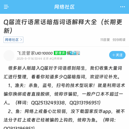

网络社区

Q届流行语黑话暗指词语解释大全（长期更
新）
网络社区

11回复 939阅读
飞流管家
管理员
UID:10000

关注
2025-5-11 16:53:44
北京
#Q界网事
很多新人刚踏入Q届对于词语感到陌生，我们收集大量词
汇进行整理，看看你知道多少Q届暗指词，欢迎评论补充。
1、渔夫：杀鱼，盗号，扫号的技术型玩家！就是利用话术
骗你换绑或者直接脱绑，统称诈骗犯，一般户口本不超过一
人。（释词：QQ2513249338，QQ313196951）
2、鱼：网络上戒备心比较弱，没下载国家反诈app，被不
法分子盯上或者已经被骗的上钩的，统称为鱼。（释词：
QQ313196951）