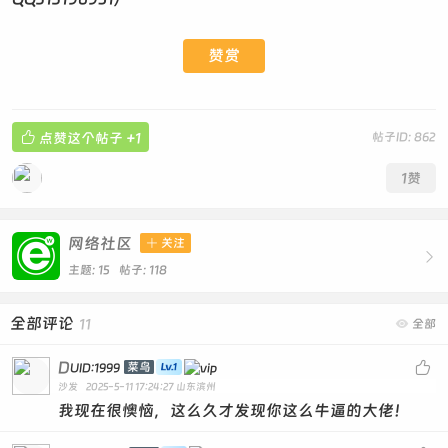
赞赏

点赞这个帖子
+1
帖子ID: 862
1
赞
网络社区

关注

主题: 15 帖子: 118
全部评论
11

全部
D

菜鸟
UID:1999
沙发
2025-5-11 17:24:27
山东滨州
我现在很懊恼，这么久才发现你这么牛逼的大佬！