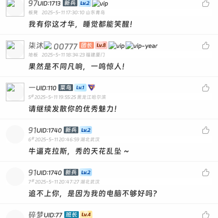
97

新兵
UID:1713
板凳
2025-5-11 17:30:10
山东青岛
我有你这才华，睡觉都能笑醒！
柒沐

00777
团长
地板
2025-5-11 18:34:23
福建厦门
果然是不同凡响，一鸣惊人！
一

菜鸟
UID:110
#
5
2025-5-11 19:55:25
黑龙江哈尔滨
请继续发散你的优秀魅力！
91

新兵
UID:1740
#
6
2025-5-11 20:46:59
湖北武汉
牛逼克拉斯，秀的天花乱坠 ~
91

新兵
UID:1740
#
7
2025-5-11 20:47:27
湖北武汉
追不上你，是因为我的电脑不够好吗？
碎梦

班长
UID:77