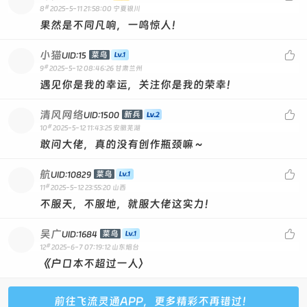
#
8
2025-5-11 21:58:00
宁夏银川
果然是不同凡响，一鸣惊人！
小猫

菜鸟
UID:15
#
9
2025-5-12 08:46:26
甘肃兰州
遇见你是我的幸运，关注你是我的荣幸！
清风网络

新兵
UID:1500
#
10
2025-5-12 11:43:25
安徽芜湖
敢问大佬，真的没有创作瓶颈嘛～
航

菜鸟
UID:10829
#
11
2025-5-12 23:55:20
山西
不服天，不服地，就服大佬这实力！
吴广

菜鸟
UID:1684
#
12
2025-6-7 07:19:12
山东烟台
《户口本不超过一人〉
前往飞流灵通APP，更多精彩不再错过！