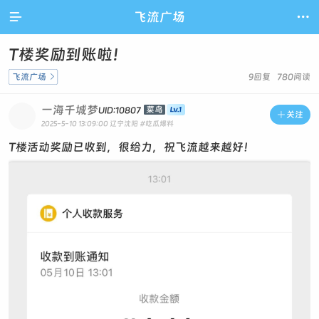

飞流广场

T楼奖励到账啦！
飞流广场

9回复 780阅读
一海千城梦
菜鸟
UID:10807

关注
2025-5-10 13:09:00
辽宁沈阳
#吃瓜爆料
T楼活动奖励已收到，很给力，祝飞流越来越好！