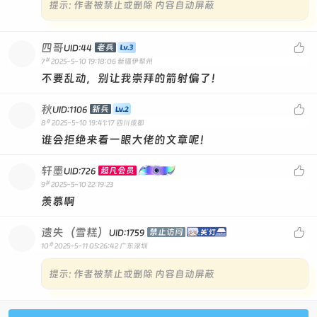
提示:
作者被禁止或删除 内容自动屏蔽
四哥

老兵
UID:44
#
7
2025-5-10 19:18:06
新疆伊犁州
不要乱动，别让我崇拜的箭射偏了！
秋

新兵
UID:1106
#
8
2025-5-10 19:41:17
四川成都
谁会拒绝来看一眼大佬的文章呢！
轩墨

超凡会员
UID:726
#
9
2025-5-10 22:19:23
羡慕啊
遗失（雪糕）

禁止访问
UID:1759
#
10
2025-5-11 05:26:42
广东深圳
提示:
作者被禁止或删除 内容自动屏蔽