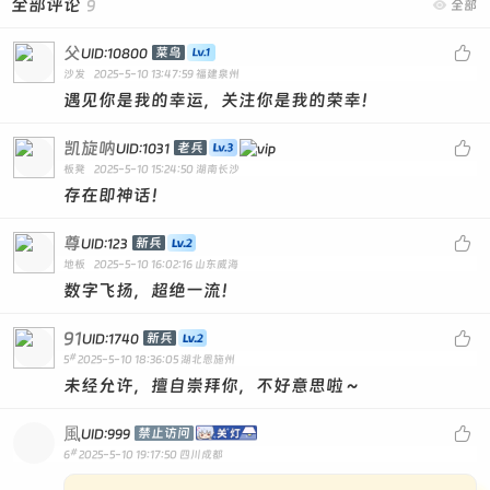
全部评论
9

全部
父

菜鸟
UID:10800
沙发
2025-5-10 13:47:59
福建泉州
遇见你是我的幸运，关注你是我的荣幸！
凯旋呐

老兵
UID:1031
板凳
2025-5-10 15:24:50
湖南长沙
存在即神话！
尊

新兵
UID:123
地板
2025-5-10 16:02:16
山东威海
数字飞扬，超绝一流！
91

新兵
UID:1740
#
5
2025-5-10 18:36:05
湖北恩施州
未经允许，擅自崇拜你，不好意思啦～
風

禁止访问
UID:999
#
6
2025-5-10 19:17:50
四川成都