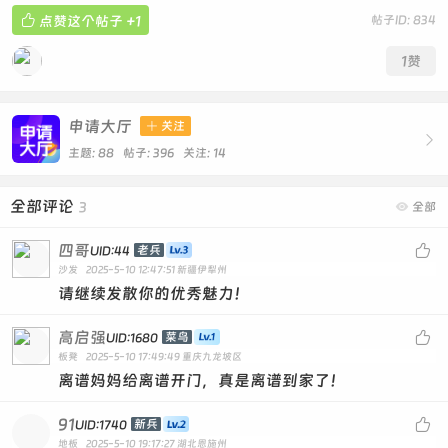

点赞这个帖子
+1
帖子ID: 834
1
赞
申请大厅

关注

主题: 88 帖子: 396
关注:
14
全部评论
3

全部
四哥

老兵
UID:44
沙发
2025-5-10 12:47:51
新疆伊犁州
请继续发散你的优秀魅力！
高启强

菜鸟
UID:1680
板凳
2025-5-10 17:49:49
重庆九龙坡区
离谱妈妈给离谱开门，真是离谱到家了！
91

新兵
UID:1740
地板
2025-5-10 19:17:27
湖北恩施州