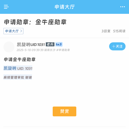

申请大厅

申请勋章：金牛座勋章
申请大厅

3回复 515阅读
凯旋呐
老兵
UID:1031

关注
2025-5-10 09:39:39
湖南长沙
#申请勋章
申请金牛座勋章
凯旋呐
UID: 1031
麻烦管理审批 谢谢
赞赏