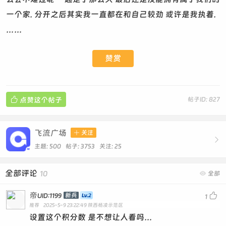
一个家. 分开之后其实我一直都在和自己较劲 或许是我执着.
……
赞赏

点赞这个帖子
帖子ID: 827
飞流广场

关注

主题: 500 帖子: 3753
关注:
25
全部评论
10

全部
帝

新兵
UID:1199
1
推荐
2025-5-9 23:22:49
陕西杨凌示范区
设置这个积分数 是不想让人看吗…