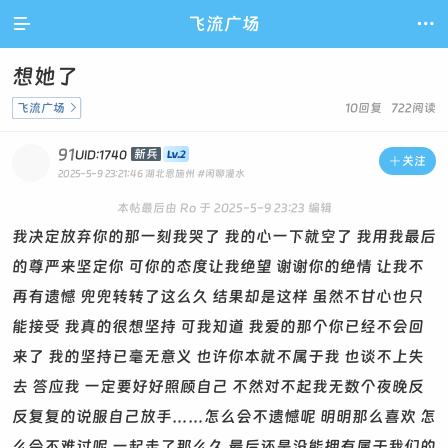

飞流广场

想她了
飞流广场

10回复 722阅读
91
新兵
UID:1740

关注
2025-5-9 23:21:46
湖北恩施州
#闲聊灌水
本帖最后由 Ro 于 2025-5-9 23:23 编辑
我决定放弃你的那一刻我哭了 我的心一下就空了 我用我最后
的尊严来坚定你 可你的态度让我绝望 谢谢你的绝情 让我不
再有遗憾 兜兜转转了这么久 结果却是这样 虽然不甘心也只
能接受 我真的很想坚持 可我知道 我爱的那个你已经不会回
来了 我的坚持已毫无意义 也许你本就不属于我 也谈不上失
去 答应我 一定要好好照顾自己 不然对不起我无数个夜晚反
反复复的说服自己放手……怎么会不遗憾呢 明明那么喜欢 怎
么会不难过呢 一起走了那么久 最后还是没能拥有属于我们的