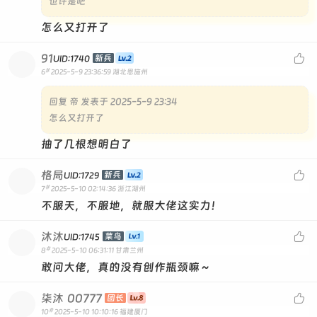
也许是吧
怎么又打开了
91

新兵
UID:1740
#
6
2025-5-9 23:36:59
湖北恩施州
回复
帝 发表于 2025-5-9 23:34
怎么又打开了
抽了几根想明白了
格局

新兵
UID:1729
#
7
2025-5-10 02:14:36
浙江湖州
不服天，不服地，就服大佬这实力！
沐沐

菜鸟
UID:1745
#
8
2025-5-10 06:31:11
甘肃兰州
敢问大佬，真的没有创作瓶颈嘛～
柒沐
00777

团长
#
10
2025-5-10 10:10:16
福建厦门