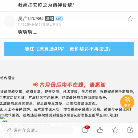
我愿把它称之为精神食粮！
吴广

菜鸟
UID:1684
#
11
2025-5-10 21:11:15
山东烟台
啊啊啊....
前往飞流灵通APP，更多精彩不再错过！
站内通告
📢 六月份后均不在线，请悉知
提供资源交易、信息共享、靓号交流、技术变现、学习问答、兴趣娱乐等全面服务。
1.丰富功能系统，扩展社区特色玩法，打造最好的互联网聚集圈子。

2.准确信息真实交易，安全快捷又方便，让虚拟交易面对面。
菜单
3. 天上不会掉馅饼，话术骗术迷人心，切勿脱离平台线下交易，被骗与平台无关！
4. 欺诈骗钱，违规违法将视情受到警告&禁言&封号甚至检举至👮🏻‍♀️处理！
求打赏
官方Q群：
1003810038
钉推群：
BAYR2383
站长QQ：
3388700000
10





说点什么吧...
取消
我知道啦