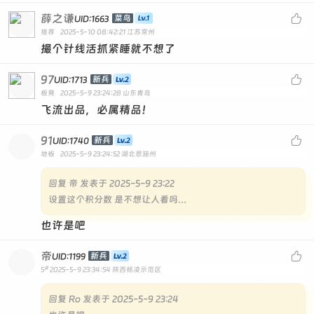
薛之谦

菜鸟
UID:1663
推荐
2025-5-10 08:42:21
江苏常州
撮个针线活抓紧睡就不想了
97

新兵
UID:1713
板凳
2025-5-9 23:24:28
山东青岛
飞流出品，必属精品！
91

新兵
UID:1740
地板
2025-5-9 23:24:52
湖北恩施州
回复
帝 发表于 2025-5-9 23:22
设置这个积分数 是不想让人看吗…
也许是吧
帝

新兵
UID:1199
#
5
2025-5-9 23:34:54
陕西杨凌示范区
回复
Ro 发表于 2025-5-9 23:24