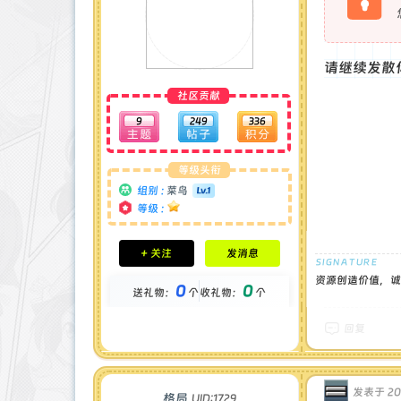
请继续发散
社区贡献
9
249
336
等级头衔
组别 :
菜鸟
等级 :
积分成就
+ 关注
发消息
钻石 : 0 颗
贡献 : 0 点
资源创造价值，诚
0
0
送礼物：
个
收礼物：
个
金币 : 0 枚
在线时间 : 37 小时
注册时间 : 2025-4-28
回复
最后登录 : 2025-5-15
发表于 202
格局
UID:1729