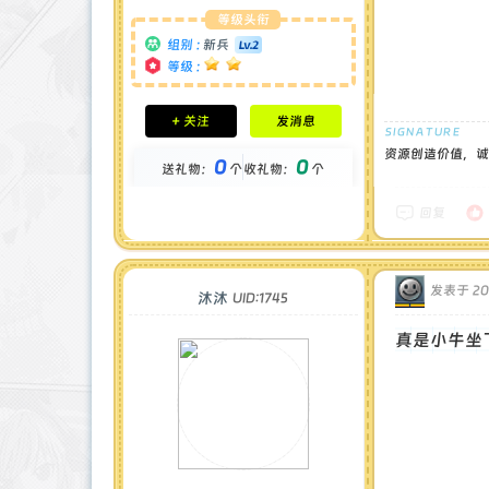
等级头衔
组别 :
新兵
等级 :
积分成就
+ 关注
发消息
钻石 : 0 颗
贡献 : 47 点
资源创造价值，诚
0
0
送礼物：
个
收礼物：
个
金币 : 0 枚
在线时间 : 17 小时
注册时间 : 2025-5-2
回复
最后登录 : 2025-6-8
发表于 202
沐沐
UID:1745
真是小牛坐