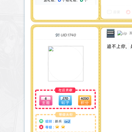
送礼物：
个
收礼物：
个
金币 : 0 枚
在线时间 : 43 小时
注册时间 : 2025-5-3
回复
最后登录 : 2025-10-12
发
91
UID:1740
追不上你，
社区贡献
6
270
4030
等级头衔
组别 :
新兵
等级 :