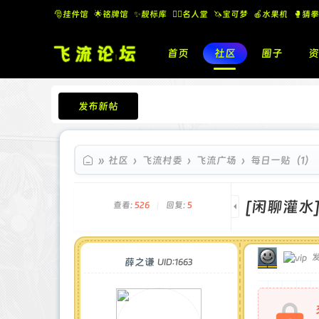
🎅挂件馆
🌟铭牌馆
✨️靓标库
🧚‍♂️名人堂
🦄宝可梦
🍎水果机
🥊猜拳
首页
社区
圈子
资
发布新帖
飞流论坛
»
社区
›
飞流村委
›
飞流广场
›
每日一贴（1）
[闲聊灌水
查看:
526
|
回复:
5
发
薛之谦
UID:1663