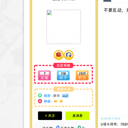
不要乱动，
社区贡献
7
118
2325
等级头衔
组别 :
新兵
等级 :
积分成就
+ 关注
发消息
钻石 : 0 颗
贡献 : 71 点
V信🐧同号：788
0
0