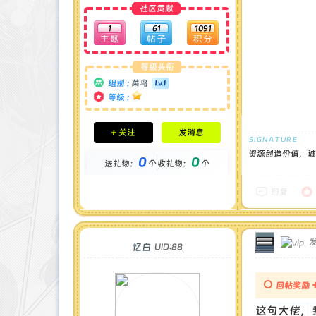
社区贡献
1
61
1091
等级头衔
组别 :
菜鸟
等级 :
积分成就
+ 关注
发消息
钻石 : 0 颗
贡献 : 251 点
资源创造价值，诚
0
0
送礼物：
个
收礼物：
个
金币 : 0 枚
在线时间 : 18 小时
注册时间 : 2024-11-30
回复
最后登录 : 2025-9-30
发
忆白
UID:88
回帖奖励
这句大佬，