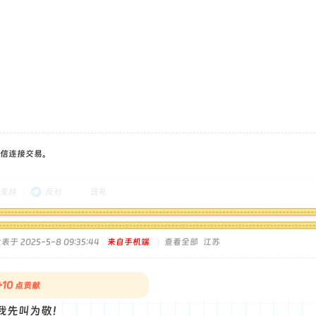
信连接交易。
支持
反对
送礼
表于 2025-5-8 09:35:44
来自手机端
|
查看全部
江苏
+10
点贡献
我先叫为敬！