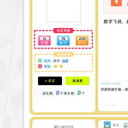
数字飞扬，
社区贡献
12
74
2253
等级头衔
组别 :
新兵
等级 :
积分成就
+ 关注
发消息
钻石 : 0 颗
贡献 : 47 点
资源创造价值，诚
0
0
送礼物：
个
收礼物：
个
金币 : 0 枚
在线时间 : 17 小时
注册时间 : 2025-5-2
回复
最后登录 : 2025-6-8
楼主
|
97
UID:1713