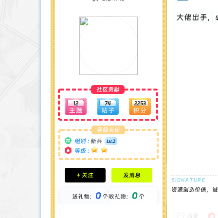
大佬出手，
社区贡献
12
74
2253
等级头衔
组别 :
新兵
等级 :
积分成就
+ 关注
发消息
钻石 : 0 颗
贡献 : 47 点
资源创造价值，诚
0
0
送礼物：
个
收礼物：
个
金币 : 0 枚
在线时间 : 17 小时
注册时间 : 2025-5-2
回复