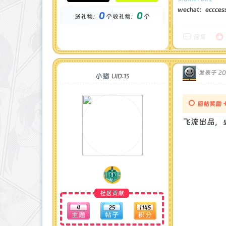
贡献 : 1161 点
wechat：eccces
0
0
送礼物：
个
收礼物：
个
金币 : 0 枚
在线时间 : 13 小时
注册时间 : 2025-5-2
回复
最后登录 : 2025-9-4
发表于 202
小猫
UID:15
回帖奖励
飞流出品，
社区贡献
4
25
1145