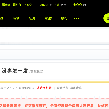
54656
向
飞流
送出
小心心
x1
🏧黑市
🏧银行
💹抽奖
飞流
向
北
送出
酷盖墨镜
x1
源
商城
任务
家园
排行
飞流
向
北
送出
酷盖墨镜
x1
🎁
飞流
向
北
送出
小心心
x1
]
没事发一发
[复制链接]
表于 2025-5-8 08:39:24
来自手机端
|
查看全部
山东青岛
交易无需等待，成交就是现在，全面资源整合网络大咖云集，让你轻