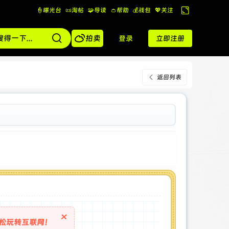
👮曝光台
📜淘帖
🧩导读
👛帮助
💰️钱包
💖关注
切
换

到
拍卖
登录
立即注册
宽
版
返回列表
×
松玩转互联网！