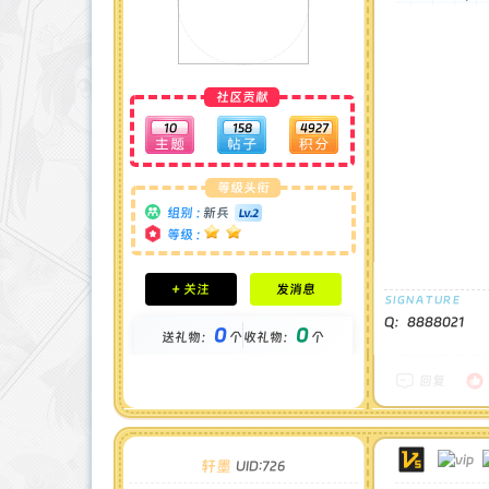
社区贡献
10
158
4927
等级头衔
组别 :
新兵
等级 :
积分成就
+ 关注
发消息
钻石 : 0 颗
贡献 : 8025 点
Q：8888021
0
0
送礼物：
个
收礼物：
个
金币 : 0 枚
在线时间 : 55 小时
注册时间 : 2024-11-30
回复
最后登录 : 2026-6-29
轩墨
UID:726