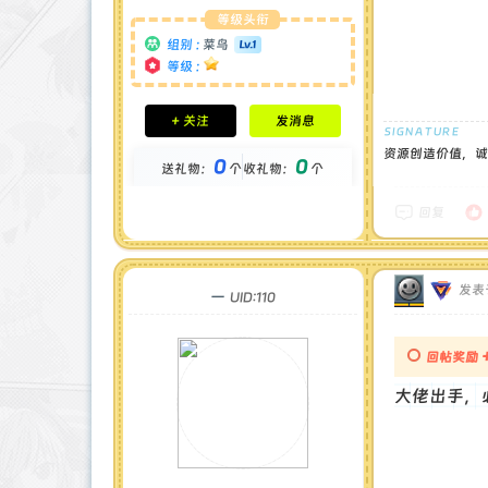
等级头衔
组别 :
菜鸟
等级 :
积分成就
+ 关注
发消息
钻石 : 0 颗
贡献 : 790 点
资源创造价值，诚
0
0
送礼物：
个
收礼物：
个
金币 : 0 枚
在线时间 : 22 小时
注册时间 : 2024-11-30
回复
最后登录 : 2026-7-20
发表于
一
UID:110
回帖奖励
大佬出手，