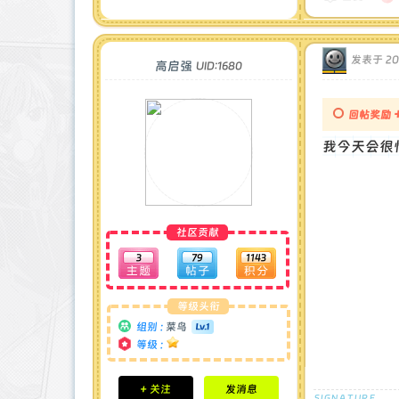
最后登录 : 2025-6-8
发表于 202
高启强
UID:1680
回帖奖励
我今天会很
社区贡献
3
79
1143
等级头衔
组别 :
菜鸟
等级 :
积分成就
+ 关注
发消息
钻石 : 0 颗