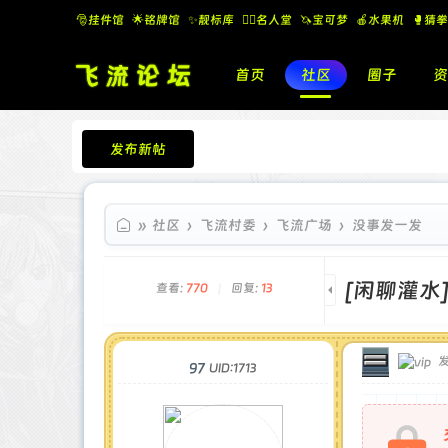
🎅挂件馆
🌟铭牌馆
✨️靓标库
🧚‍♂️名人堂
🦄宝可梦
🍎水果机
🥊猜拳
首页
社区
圈子
资
发布新帖
飞流论坛
»
社区
›
飞流村委
›
飞流广场
›
没事发一发
[闲聊灌水
查看:
770
|
回复:
13
发
97
UID:1713