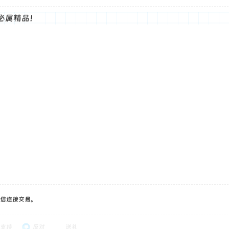
必属精品！
信连接交易。
支持
反对
送礼