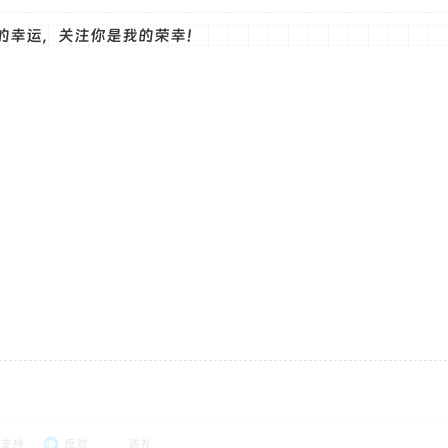
的幸运，关注你是我的荣幸！
支持
反对
送礼