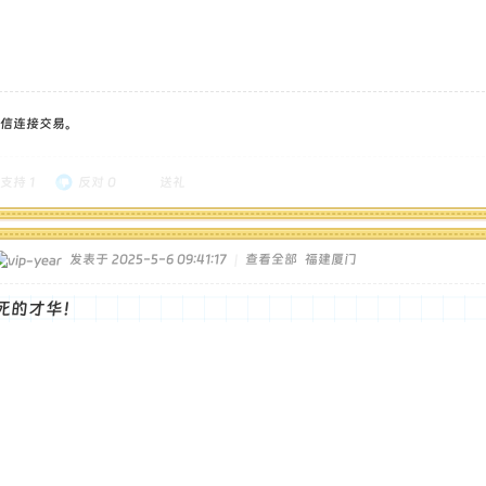
信连接交易。
支持
1
反对
0
送礼
发表于 2025-5-6 09:41:17
|
查看全部
福建厦门
死的才华！