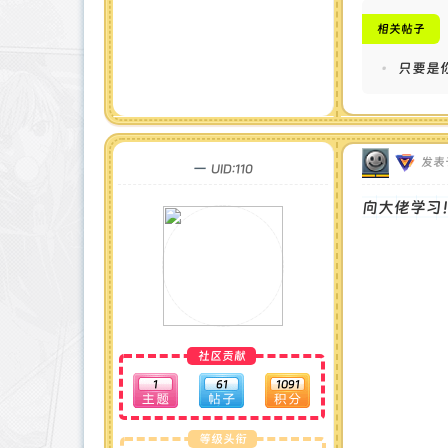
相关帖子
•
只要是
发表于 
一
UID:110
向大佬学习
社区贡献
1
61
1091
等级头衔