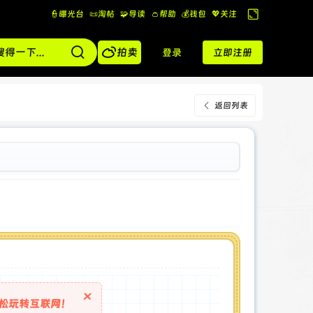
👮曝光台
📜淘帖
🧩导读
👛帮助
💰️钱包
💖关注
切
换

到
拍卖
登录
立即注册
宽
版
返回列表
×
松玩转互联网！