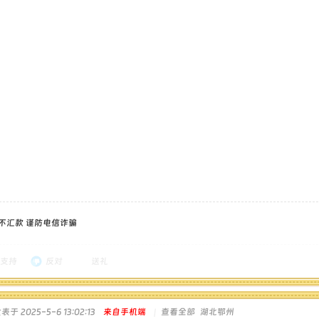
 不汇款 谨防电信诈骗
支持
反对
送礼
表于 2025-5-6 13:02:13
来自手机端
|
查看全部
湖北鄂州