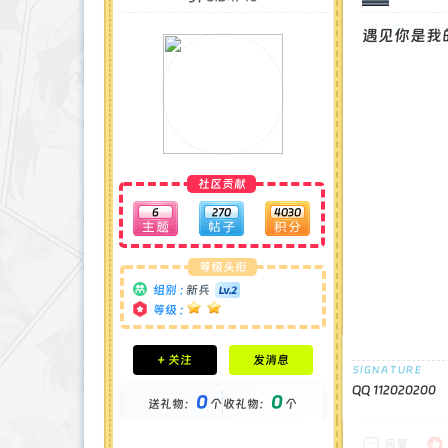
遇见你是我
社区贡献
6
270
4030
等级头衔
组别 :
新兵
等级 :
积分成就
+ 关注
发消息
钻石 : 0 颗
贡献 : 748 点
QQ 112020200
0
0
送礼物：
个
收礼物：
个
金币 : 0 枚
在线时间 : 83 小时
注册时间 : 2025-5-3
回复