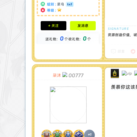
组别 :
菜鸟
等级 :
积分成就
+ 关注
发消息
钻石 : 0 颗
贡献 : 251 点
资源创造价值，诚
0
0
送礼物：
个
收礼物：
个
金币 : 0 枚
在线时间 : 18 小时
注册时间 : 2024-11-30
回复
最后登录 : 2025-9-30
00777
柒沐
羡慕你这该
+1