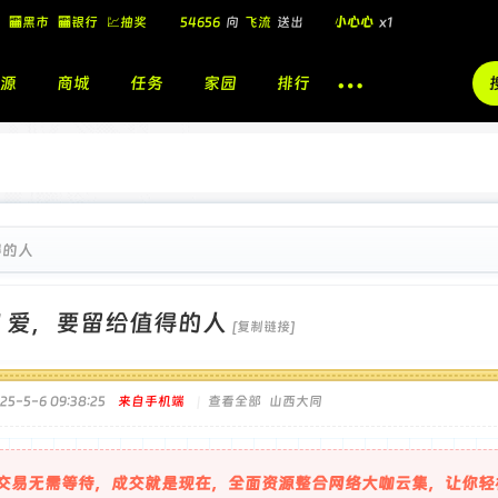
54656
向
飞流
送出
小心心
x1
🏧黑市
🏧银行
💹抽奖
飞流
向
北
送出
酷盖墨镜
x1
源
商城
任务
家园
排行
飞流
向
北
送出
酷盖墨镜
x1
🎁
飞流
向
北
送出
小心心
x1
得的人
]
爱，要留给值得的人
[复制链接]
5-5-6 09:38:25
来自手机端
|
查看全部
山西大同
交易无需等待，成交就是现在，全面资源整合网络大咖云集，让你轻