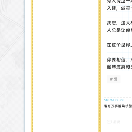
有人说过一
入睡，做每
我想，这大
人总是让你
‌在这个世
你要相信，
颠沛流离和
# 爱
唯有万事沧桑才能
回复