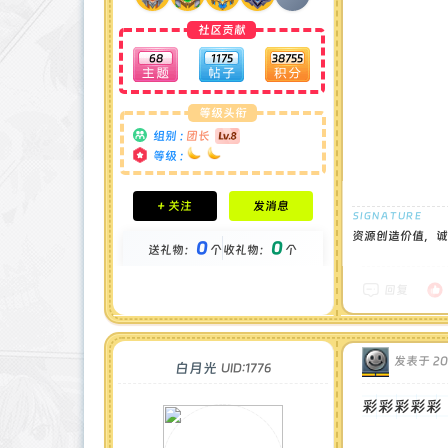
社区贡献
68
1175
38755
等级头衔
组别 :
团长
等级 :
积分成就
+ 关注
发消息
钻石 : 1 颗
贡献 : 14194 点
资源创造价值，诚
0
0
送礼物：
个
收礼物：
个
金币 : 0 枚
在线时间 : 1444 小时
注册时间 : 2024-11-30
回复
最后登录 : 2026-7-31
发表于 202
白月光
UID:1776
彩彩彩彩彩