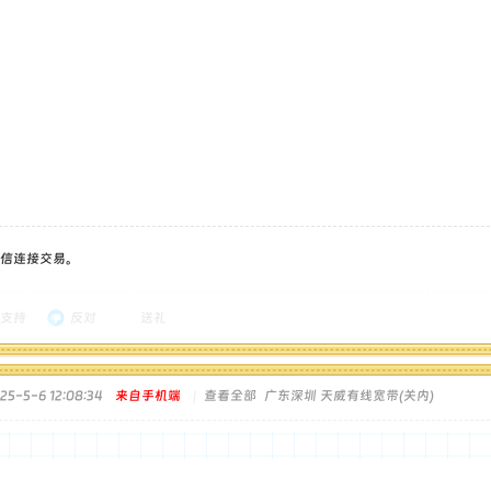
信连接交易。
支持
反对
送礼
5-5-6 12:08:34
来自手机端
|
查看全部
广东深圳 天威有线宽带(关内)