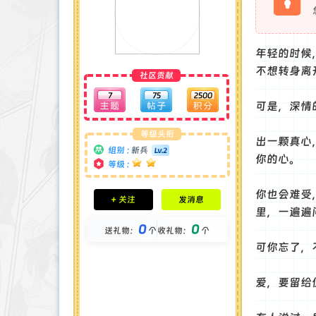
年轻的时候
不想转身离
社区贡献
7
75
2500
可是，深情
等级头衔
出一颗真心
组别 :
新兵
你的心。
等级 :
积分成就
你也会难受
+ 关注
发消息
钻石 : 0 颗
里，一遍遍
贡献 : 3276 点
0
0
送礼物：
个
收礼物：
个
金币 : 0 枚
在线时间 : 32 小时
可你忘了，
注册时间 : 2024-11-30
最后登录 : 2026-6-2
爱，要留给