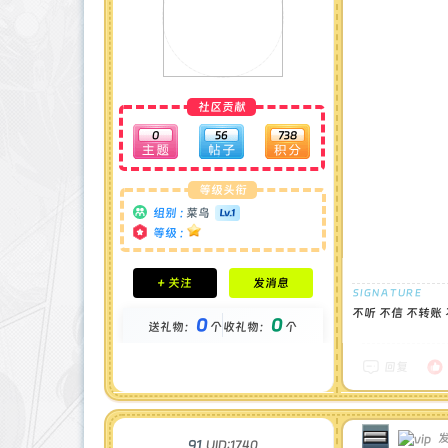
社区贡献
0
56
738
等级头衔
组别 :
菜鸟
等级 :
积分成就
+ 关注
发消息
钻石 : 0 颗
贡献 : 947 点
不听 不信 不转账
0
0
送礼物：
个
收礼物：
个
金币 : 0 枚
在线时间 : 8 小时
注册时间 : 2025-5-4
回复
最后登录 : 2025-5-25
发
91
UID:1740