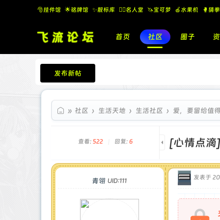
🎅挂件馆
🌟铭牌馆
✨️靓标库
🧚‍♂️名人堂
🦄宝可梦
🍎水果机
🥊猜拳
首页
社区
圈子
资
发布新帖
飞流论坛
»
社区
›
生活天地
›
生活社区
›
爱，要留给值
[心情点滴
查看:
522
|
回复:
6
发表于 202
青翎
UID:111