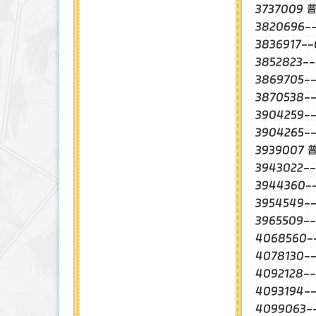
3737009 
3820696
3836917
3852823
3869705
3870538
3904259-
3904265-
3939007 
3943022-
3944360
3954549
3965509
4068560
4078130-
4092128-
4093194
4099063