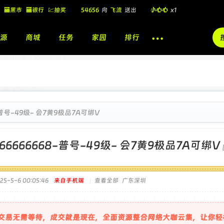
🏧黑市
🏧银行
💹抽奖
飞流
向
北
送出
酷盖墨镜
x1
飞流
向
北
送出
酷盖墨镜
x1
源
商城
任务
家园
排行
飞流
向
北
送出
小心心
x1
🎁
54656
向
飞流
送出
小心心
x1
8-普号-49级- 会7黄9极品7A可绑V
766666668-普号-49级- 会7黄9极品7A可绑V
5-5-6 00:05:46
来自手机端
|
查看全部
广东深圳
交易无需等待，成交就是现在，全面资源整合网络大咖云集，让你轻