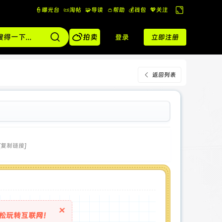
👮曝光台
📜淘帖
🧩导读
👛帮助
💰️钱包
💖关注
切
换

到
拍卖
登录
立即注册
宽
版
返回列表
[复制链接]
×
松玩转互联网！