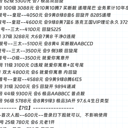
普号 62级 5300元 会7 极品双回旋
靓号 100级 3088元 会10黄10腾7 买断靓 递增尾巴 业务累计10年
-靓号--皇冠--4050元 会9黄8绿8音6 回旋开 8285递增
-靓号--皇冠--4600元 会9绿8黄7蓝6 洛克王国VIP理论永久 37
普号--三太--4100元 回旋5225
普号 37级 3288元 大6会7黄8 干净0违规
-靓号--三太--5100元 会8黄4 买断靓AABCCD
-靓号--三太--3500元 会9 倒3顺 回旋尾
-普号--0级--3500元 就爱你寓意开
普号 11级 3100元 0违规 就爱你寓意+区号尾
普号 双太 4800元 会6 就爱你寓意 内回旋
-普号--皇冠--4588元 会9黄9绿8腾6红5
号 31级 3200元 会5 回旋开 9894递减
靓号 44级 9300元 会6 极品AABBCC 普点靓
普号 96级 5788元 会8黄9绿3 极品3A开 97.6.4生日类型
--------【7位】----------------
8--首次人脸--600元--登录扫下脸就可以，不影响使用
靓号 25级 780元 会6 元老1开