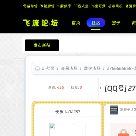
🎅挂件馆
🌟铭牌馆
✨️靓标库
🧚‍♂️名人堂
🦄宝可梦
🍎水果机
🥊猜拳
首页
社区
圈子
资
发布新帖
飞流论坛
»
社区
›
交易市场
›
数字市场
›
276666666
[QQ号]
2
查看:
456
|
回复:
3
发表于 202
长乐
UID:1457