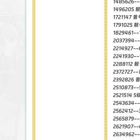
1485626
1496205 
1721147
1791025
1829461-
2037394-
2214927-
2241930-
2288112 
2372727-
2392826
2510873-
2521514 
2543634
2562412-
2565879
2621907
2634962-