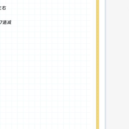
左右
27递减