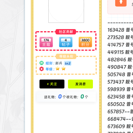
--------
163428 
社区贡献
273528 
174
4
3800
414757 
449115 靓
等级头衔
482846 
组别 :
新兵
490847 靓
等级 :
505748 
积分成就
573437 靓
+ 关注
发消息
钻石 : 0 颗
598939 
贡献 : 2509 点
0
0
623458 
送礼物：
个
收礼物：
个
金币 : 0 枚
在线时间 : 35 小时
650502 普
注册时间 : 2025-2-28
657857-
最后登录 : 2025-7-12
668474-
673609 靓