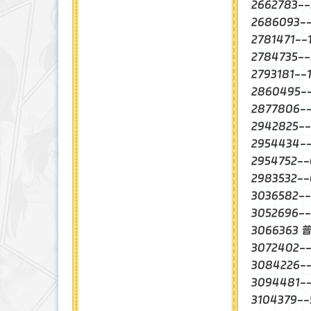
2662783
2686093
2781471-
2784735-
2793181-
2860495
2877806
2942825-
2954434
2954752-
2983532
3036582
3052696
3066363 
3072402-
3084226
3094481
3104379-