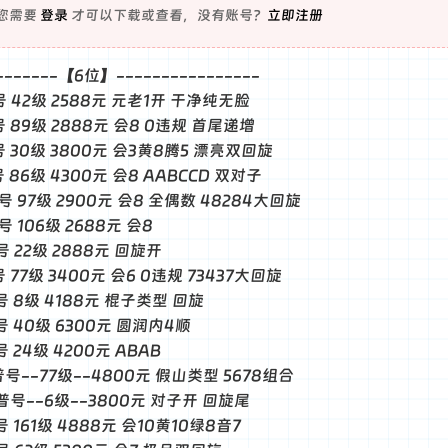
您需要
登录
才可以下载或查看，没有账号？
立即注册
--------【6位】----------------
普号 42级 2588元 元老1开 干净纯无脸
靓号 89级 2888元 会8 0违规 首尾递增
普号 30级 3800元 会3黄8腾5 漂亮双回旋
号 86级 4300元 会8 AABCCD 双对子
靓号 97级 2900元 会8 全偶数 48284大回旋
号 106级 2688元 会8
普号 22级 2888元 回旋开
号 77级 3400元 会6 0违规 73437大回旋
普号 8级 4188元 棍子类型 回旋
普号 40级 6300元 圆润内4顺
号 24级 4200元 ABAB
-普号--77级--4800元 假山类型 5678组合
-普号--6级--3800元 对子开 回旋尾
号 161级 4888元 会10黄10绿8音7