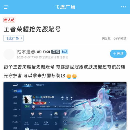

飞流广场

新人帖
王者荣耀抢先服账号
飞流广场

9回复 699阅读
枯木逢春
菜鸟
UID:1364

关注
2025-5-5 17:49:55
甘肃兰州
#其他杂谈
扔个王者荣耀抢先服账号 有露娜世冠跟皮肤按键还有凯的曙
光守护者 可以拿来打国标装13