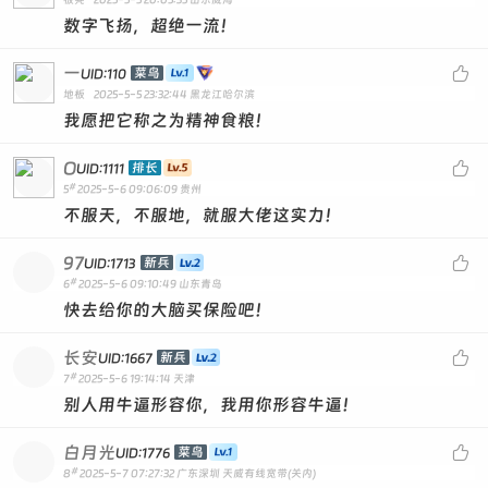
数字飞扬，超绝一流！
一

菜鸟
UID:110
地板
2025-5-5 23:32:44
黑龙江哈尔滨
我愿把它称之为精神食粮！
O

排长
UID:1111
#
5
2025-5-6 09:06:09
贵州
不服天，不服地，就服大佬这实力！
97

新兵
UID:1713
#
6
2025-5-6 09:10:49
山东青岛
快去给你的大脑买保险吧！
长安

新兵
UID:1667
#
7
2025-5-6 19:14:14
天津
别人用牛逼形容你，我用你形容牛逼！
白月光

菜鸟
UID:1776
#
8
2025-5-7 07:27:32
广东深圳 天威有线宽带(关内)