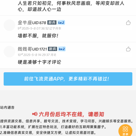
人生若只如初见，何事秋风悲画扇，等闲变却故人
心，却道故人心一边
金牛座

新兵
UID:678
#
9
2025-5-8 07:36:52
辽宁丹东
墙都不服，就服你！
贱贱哥

新兵
UID:1721
#
10
2025-5-8 14:29:37
河北
硬是凑够十字才评论
前往飞流灵通APP，更多精彩不再错过！
站内通告
📢 六月份后均不在线，请悉知
提供资源交易、信息共享、靓号交流、技术变现、学习问答、兴趣娱乐等全面服务。
1.丰富功能系统，扩展社区特色玩法，打造最好的互联网聚集圈子。

2.准确信息真实交易，安全快捷又方便，让虚拟交易面对面。
菜单