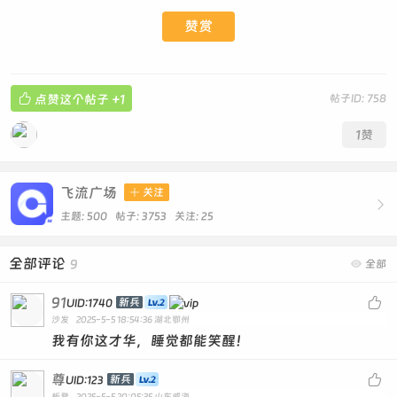
赞赏

点赞这个帖子
+1
帖子ID: 758
1
赞
飞流广场

关注

主题: 500 帖子: 3753
关注:
25
全部评论
9

全部
91

新兵
UID:1740
沙发
2025-5-5 18:54:36
湖北鄂州
我有你这才华，睡觉都能笑醒！
尊

新兵
UID:123
板凳
2025-5-5 20:05:35
山东威海