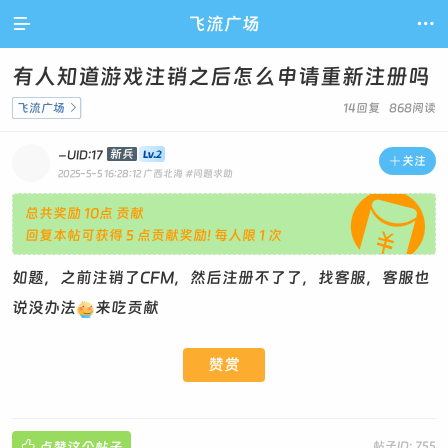

飞流广场

有人知道游戏注销之后怎么申请重新注册吗
飞流广场

14回复 868阅读
-
新兵
UID:17

关注
2025-5-5 16:28:12
广西北海
#问题求助

总共奖励 10点 贡献
回复本帖可获得 5 点贡献奖励! 每人限 1 次
如题，之前注销了CFM，然后注册不了了，找客服，客服也
说没办法
来吃贡献
赞赏

点赞这个帖子
帖子ID: 755