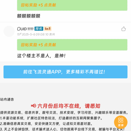
回帖奖励 +5 点贡献
额额额额额
O

排长
UID:1111
#
15
2025-5-6 09:08:10
贵州
回帖奖励 +5 点贡献
这个楼主不是人，是神！
前往飞流灵通APP，更多精彩不再错过！
站内通告
📢 六月份后均不在线，请悉知
提供资源交易、信息共享、靓号交流、技术变现、学习问答、兴趣娱乐等全面服务。
1.丰富功能系统，扩展社区特色玩法，打造最好的互联网聚集圈子。

2.准确信息真实交易，安全快捷又方便，让虚拟交易面对面。
菜单
3. 天上不会掉馅饼，话术骗术迷人心，切勿脱离平台线下交易，被骗与平台无关！