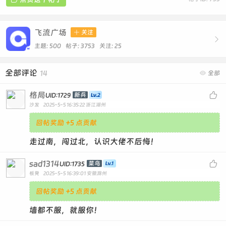
飞流广场

关注

主题: 500 帖子: 3753
关注:
25
全部评论
14

全部
格局

新兵
UID:1729
沙发
2025-5-5 16:35:22
浙江湖州
回帖奖励 +5 点贡献
走过南，闯过北，认识大佬不后悔！
sad1314

菜鸟
UID:1735
板凳
2025-5-5 16:39:01
安徽滁州
回帖奖励 +5 点贡献
墙都不服，就服你！