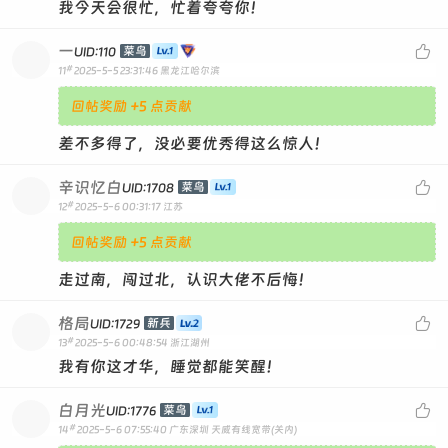
我今天会很忙，忙着夸夸你！
一

菜鸟
UID:110
#
11
2025-5-5 23:31:46
黑龙江哈尔滨
回帖奖励 +5 点贡献
差不多得了，没必要优秀得这么惊人！
辛识忆白

菜鸟
UID:1708
#
12
2025-5-6 00:31:17
江苏
回帖奖励 +5 点贡献
走过南，闯过北，认识大佬不后悔！
格局

新兵
UID:1729
#
13
2025-5-6 00:48:54
浙江湖州
我有你这才华，睡觉都能笑醒！
白月光

菜鸟
UID:1776
#
14
2025-5-6 07:55:40
广东深圳 天威有线宽带(关内)