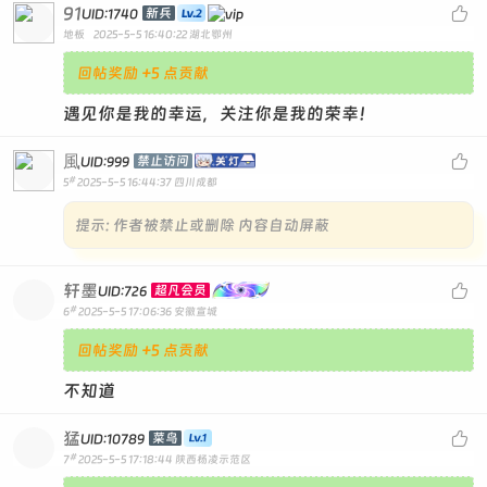
91

新兵
UID:1740
地板
2025-5-5 16:40:22
湖北鄂州
回帖奖励 +5 点贡献
遇见你是我的幸运，关注你是我的荣幸！
風

禁止访问
UID:999
#
5
2025-5-5 16:44:37
四川成都
提示:
作者被禁止或删除 内容自动屏蔽
轩墨

超凡会员
UID:726
#
6
2025-5-5 17:06:36
安徽宣城
回帖奖励 +5 点贡献
不知道
猛

菜鸟
UID:10789
#
7
2025-5-5 17:18:44
陕西杨凌示范区