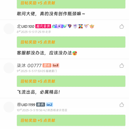
回帖奖励 +5 点贡献
敢问大佬，真的没有创作瓶颈嘛～
北

超凡会员
UID:100
#
8
2025-5-5 17:25:19
北京
回帖奖励 +5 点贡献
客服都没办法，应该没办法
柒沐
00777

团长
#
9
2025-5-5 17:53:05
福建厦门
回帖奖励 +5 点贡献
飞流出品，必属精品！
帝

新兵
UID:1199
#
10
2025-5-5 19:56:42
陕西杨凌示范区
回帖奖励 +5 点贡献