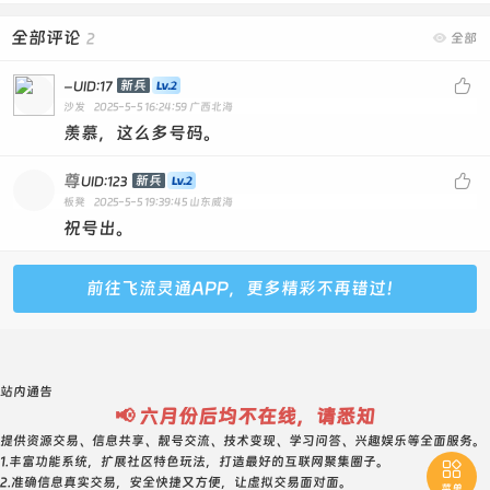
6452667--0级--普号--750元
6457843--6级--普号--750元
全部评论
2

全部
6470578--普号--750元
-

新兵
UID:17
6480915--1级--普号--750元
沙发
2025-5-5 16:24:59
广西北海
羡慕，这么多号码。
6489568--1级--普号--750元
6514881--5级--普号--750元 内对子
尊

新兵
UID:123
6538661--0级--普号--800元
板凳
2025-5-5 19:39:45
山东威海
祝号出。
6575142--5级--普号--750元
6575673--5级--普号--850元
前往飞流灵通APP，更多精彩不再错过！
6589570--5级--普号--800元
6597344--0级--普号--750元 对子尾
6632534--普号--750元 对子开
站内通告
6639240--1级--普号--750元 对子开
📢 六月份后均不在线，请悉知
6666219 普号 2级 4800元 干净6666 生日219
提供资源交易、信息共享、靓号交流、技术变现、学习问答、兴趣娱乐等全面服务。
6666896--普号--双太--6300元 极品4A开
1.丰富功能系统，扩展社区特色玩法，打造最好的互联网聚集圈子。

2.准确信息真实交易，安全快捷又方便，让虚拟交易面对面。
菜单