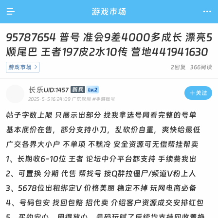

游戏市场

95787654 普号 准会9差4000多成长 漂亮5
顺尾巴 王者197皮2水10传 营地441941630
游戏市场

2回复 366阅读
长乐
新兵
UID:1457

关注
2025-5-5 16:24:09
广东深圳
#手游账号
帖子字数上限 只展示出部分 找我拿选号网看完整的号单
基本底价在售，部分支持小刀，乱砍价自重，爽快给最低
广交各界大小户 不单项 不糕冷 安全资源可无偿帮挂帮卖
1、长期收6-10位 王者 论坛中介平台都支持 手续费我出
2、可置换 分期 代售 帮找号 接Q群拉僵尸/频道V粉上人
3、5678位出租绑定V 价格美丽 稳定不掉 玩网电商必备
4、号码包安 找回包赔 招代卖 介绍客户资源成交安排红包
5、买的安心，用得放心，号码玩腻了后续均支持回收置换