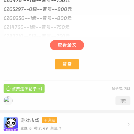
6204781--1级--普号--750元
6205297--0级--普号--800元
6208350--1级--普号--800元
6214760--1级--普号--750元
6243710--5级--普号--750元
6254984--1级--普号--750元
查看全文
6265845--1级--普号--750元 回旋开
6294284--1级--普号--750元 294284假山 递减
赞赏
6309943--1级--普号--750元
6341710--普号--750元

点赞这个帖子
+1
帖子ID: 753
6363826--普号--0级--1650元 ABAB开
6384136--5级--普号--750元
1
赞
6385766--5级--普号--800元
6398458--1级--普号--750元
游戏市场

关注

6403374--1级--普号--750元
主题: 6 帖子: 49
关注:
1