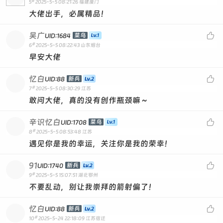
#
5
2025-5-5 08:21:26
福建厦门
大佬出手，必属精品！
吴广

菜鸟
UID:1684
#
6
2025-5-5 08:22:43
山东烟台
早安大佬
忆白

新兵
UID:88
#
7
2025-5-5 08:30:29
江苏
敢问大佬，真的没有创作瓶颈嘛～
辛识忆白

菜鸟
UID:1708
#
8
2025-5-5 08:53:48
江苏
遇见你是我的幸运，关注你是我的荣幸！
91

新兵
UID:1740
#
9
2025-5-5 15:07:51
湖北鄂州
不要乱动，别让我崇拜的箭射偏了！
忆白

新兵
UID:88
#
10
2025-5-24 22:18:09
江苏宿迁