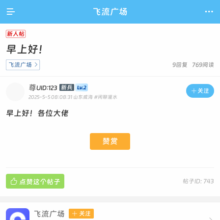

飞流广场

新人帖
早上好！
飞流广场

9回复 769阅读
尊
新兵
UID:123

关注
2025-5-5 08:08:31
山东威海
#闲聊灌水
早上好！各位大佬
赞赏

点赞这个帖子
帖子ID: 743
飞流广场

关注