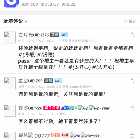

主题: 500 帖子: 3753
关注:
25
全部评论
9

全部
白月光

菜鸟
UID:1776
沙发
2025-5-5 08:10:28
广东深圳 天威有线宽带(关内)
经验就到手啊，说走咱就就走啊！你有我有全都有啊
#(滑稽) #(滑稽)
pass：这个楼主一看就是有梦想的人！！！祝楼主早
日升到十级圣尊！！！#(太开心) #(太开心)
星空

菜鸟
UID:789
板凳
2025-5-5 08:18:45
法国 巴黎Choopa数据中心
遇见你是我的幸运，关注你是我的荣幸！
轩墨

超凡会员
UID:726
地板
2025-5-5 08:21:11
山东青岛
怎么看都不对劲，跪下看果然好多了！
柒沐

00777
团长