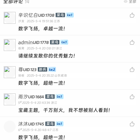
全部评论
14

全部
辛识忆白

菜鸟
UID:1708
沙发
2025-5-4 19:51:36
江苏
数字飞扬，卓越一流！
admin

菜鸟
UID:1778
板凳
2025-5-4 20:08:01
浙江
请继续发散你的优秀魅力！
尊

新兵
UID:123
地板
2025-5-4 20:35:22
山东威海
数字飞扬，超绝一流！
雨汐

菜鸟
UID:1664
#
5
2025-5-4 20:43:34
浙江
宝藏主题，千万别火，我不想被别人看到！
沐沐

菜鸟
UID:1745
#
6
2025-5-4 20:48:47
江苏
数字飞扬，超绝一流！