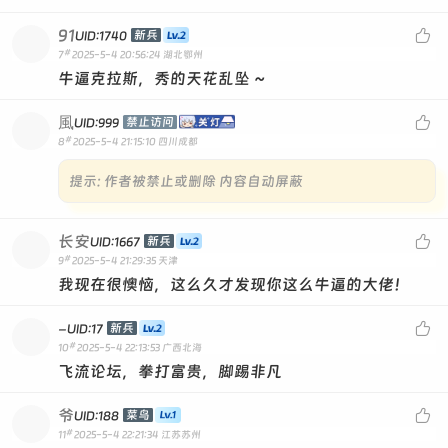
91

新兵
UID:1740
#
7
2025-5-4 20:56:24
湖北鄂州
牛逼克拉斯，秀的天花乱坠 ~
風

禁止访问
UID:999
#
8
2025-5-4 21:15:10
四川成都
提示:
作者被禁止或删除 内容自动屏蔽
长安

新兵
UID:1667
#
9
2025-5-4 21:29:35
天津
我现在很懊恼，这么久才发现你这么牛逼的大佬！
-

新兵
UID:17
#
10
2025-5-4 22:13:53
广西北海
飞流论坛，拳打富贵，脚踢非凡
爷

菜鸟
UID:188
#
11
2025-5-4 22:21:34
江苏苏州