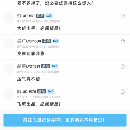
差不多得了，没必要优秀得这么惊人！
爷

菜鸟
UID:188
#
12
2025-5-4 22:44:56
江苏苏州
大佬出手，必属精品！
吴广

菜鸟
UID:1684
#
13
2025-5-4 23:07:34
山东烟台
我靠我靠我靠
趁星

菜鸟
UID:1591
#
14
2025-5-4 23:12:37
福建福州
运气真不错
阿

菜鸟
UID:1576
#
15
2025-5-5 09:20:49
江苏常州
飞流出品，必属精品！
前往飞流灵通APP，更多精彩不再错过！