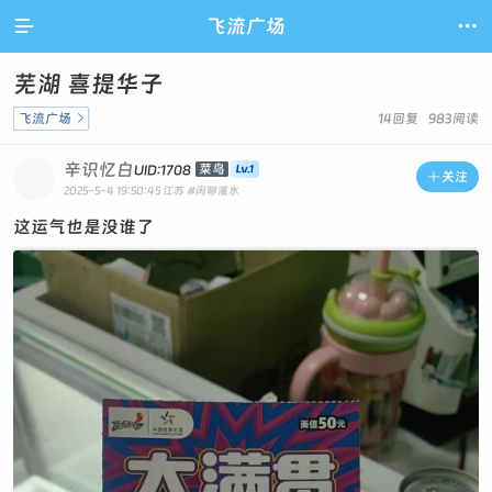

飞流广场

芜湖 喜提华子
飞流广场

14回复 983阅读
辛识忆白
菜鸟
UID:1708

关注
2025-5-4 19:50:45
江苏
#闲聊灌水
这运气也是没谁了