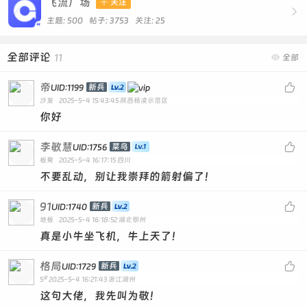
飞流广场

关注

主题: 500 帖子: 3753
关注:
25
全部评论
11

全部
帝

新兵
UID:1199
沙发
2025-5-4 15:43:45
陕西杨凌示范区
你好
李敏慧

菜鸟
UID:1756
板凳
2025-5-4 16:17:15
四川
不要乱动，别让我崇拜的箭射偏了！
91

新兵
UID:1740
地板
2025-5-4 16:18:52
湖北鄂州
真是小牛坐飞机，牛上天了！
格局

新兵
UID:1729
#
5
2025-5-4 16:21:43
浙江湖州
这句大佬，我先叫为敬！