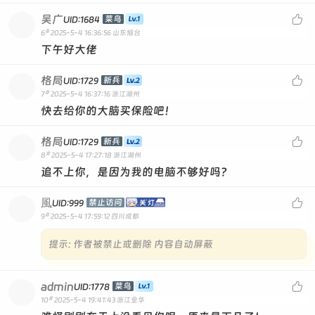
吴广

菜鸟
UID:1684
#
6
2025-5-4 16:36:56
山东烟台
下午好大佬
格局

新兵
UID:1729
#
7
2025-5-4 16:37:16
浙江湖州
快去给你的大脑买保险吧！
格局

新兵
UID:1729
#
8
2025-5-4 17:27:18
浙江湖州
追不上你，是因为我的电脑不够好吗？
風

禁止访问
UID:999
#
9
2025-5-4 17:59:12
四川成都
提示:
作者被禁止或删除 内容自动屏蔽
admin

菜鸟
UID:1778
#
10
2025-5-4 19:41:43
浙江金华