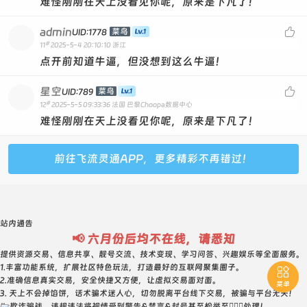
难怪刚刚在天上没看见你呢，原来是下凡了！
admin

菜鸟
UID:1778
#
11
2025-5-4 20:10:10
浙江
点开前知道牛逼，但没想到这么牛逼！
星空

菜鸟
UID:789
#
12
2025-5-5 09:33:36
法国 巴黎Choopa数据中心
难怪刚刚在天上没看见你呢，原来是下凡了！
前往飞流灵通APP，更多精彩不再错过！
站内通告
📢 六月份后均不在线，请悉知
提供资源交易、信息共享、靓号交流、技术变现、学习问答、兴趣娱乐等全面服务。
1.丰富功能系统，扩展社区特色玩法，打造最好的互联网聚集圈子。

2.准确信息真实交易，安全快捷又方便，让虚拟交易面对面。
菜单
3. 天上不会掉馅饼，话术骗术迷人心，切勿脱离平台线下交易，被骗与平台无关！
4. 欺诈骗钱，违规违法将视情受到警告&禁言&封号甚至检举至👮🏻‍♀️处理！