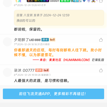
飞流

官方·绝代收藏家
管理员
00001
#
6
2024-12-24 13:26:49
北京
回复
八宝粥 发表于 2024-12-24 12:59
换8的可以的
都说啦，保留的。
夕阳醉了

排长
UID:888
#
7
2024-12-24 16:16:31
四川绵阳
你看那通天的巨塔，每时每刻都有人往下跳。我小时
候不懂，以为那是雪花。
—— 来自：麦麦社区（HUMAIMAI.COM）
已读乱回
柒沐
00777

团长
#
8
2024-12-24 19:59:26
福建厦门
人最强大的武器，是习惯和信赖。
前往飞流灵通APP，更多精彩不再错过！