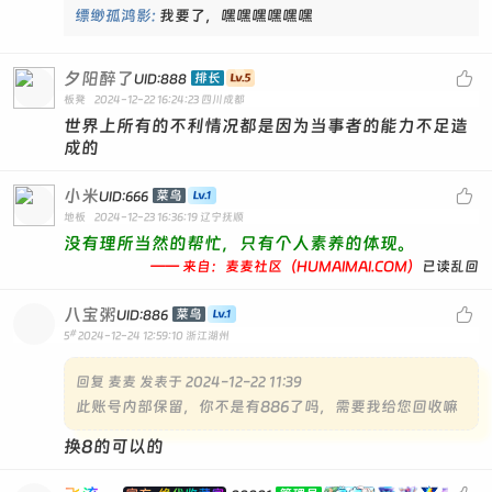
缥缈孤鸿影:
我要了，嘿嘿嘿嘿嘿嘿
夕阳醉了

排长
UID:888
板凳
2024-12-22 16:24:23
四川成都
世界上所有的不利情况都是因为当事者的能力不足造
成的
小米

菜鸟
UID:666
地板
2024-12-23 16:36:19
辽宁抚顺
没有理所当然的帮忙，只有个人素养的体现。
—— 来自：麦麦社区（HUMAIMAI.COM）
已读乱回
八宝粥

菜鸟
UID:886
#
5
2024-12-24 12:59:10
浙江湖州
回复
麦麦 发表于 2024-12-22 11:39
此账号内部保留，你不是有886了吗，需要我给您回收嘛
换8的可以的