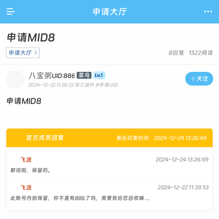

申请大厅

申请MID8
申请大厅

8回复 1322阅读
八宝粥
菜鸟
UID:886

关注
2024-12-22 11:28:22
浙江湖州
#申请UID
申请MID8
官方成员回复
最后回复时间：2024-12-24 13:26:49
飞流
2024-12-24 13:26:49
都说啦，保留的。
飞流
2024-12-22 11:39:53
此账号内部保留，你不是有886了吗，需要我给您回收嘛 ...