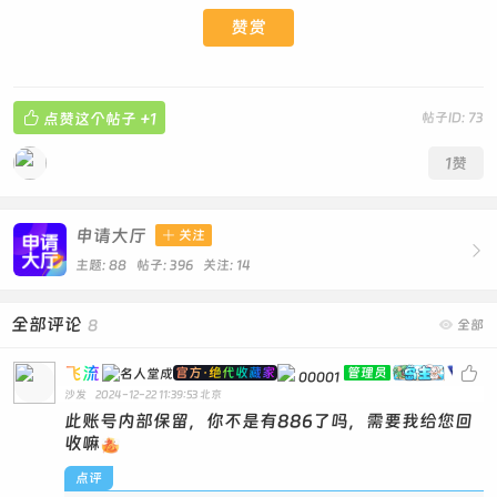
赞赏

点赞这个帖子
+1
帖子ID: 73
1
赞
申请大厅

关注

主题: 88 帖子: 396
关注:
14
全部评论
8

全部
飞流

官方·绝代收藏家
管理员
00001
沙发
2024-12-22 11:39:53
北京
此账号内部保留，你不是有886了吗，需要我给您回
收嘛
点评