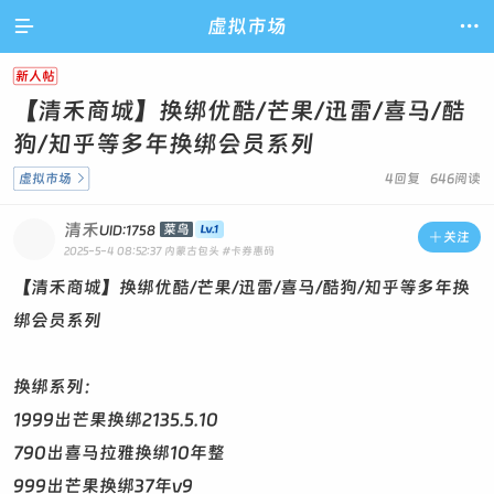

虚拟市场

新人帖
【清禾商城】换绑优酷/芒果/迅雷/喜马/酷
狗/知乎等多年换绑会员系列
虚拟市场

4回复 646阅读
清禾
菜鸟
UID:1758

关注
2025-5-4 08:52:37
内蒙古包头
#卡券惠码
【清禾商城】换绑优酷/芒果/迅雷/喜马/酷狗/知乎等多年换
绑会员系列
换绑系列：
1999出芒果换绑2135.5.10
790出喜马拉雅换绑10年整
999出芒果换绑37年v9