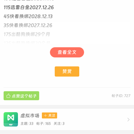
115迅雷白金2027.12.26
45快看换绑2028.12.13
35快看换绑2027.12.26
175出酷狗换绑29个月
125出酷狗换绑20个月
查看全文
直充和换绑的区别说明：
直充顾名思义就是直接充到你自己使用的账号，换绑则是把
赞赏
已经充值过会员的账号绑定手机号码换成你的手机号。
换绑和直充的权益是一样的，但是换绑价格比较低。

点赞这个帖子
帖子ID: 727
联系方式：
清禾商城客服微信：i80008080
虚拟市场

关注

清禾商城客服微信：i80008787
主题: 33 帖子: 165
关注:
3
清禾号卡客服微信：i80008088