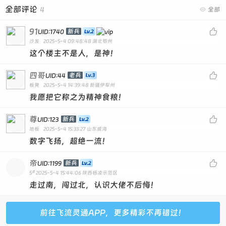
全部评论
4

全部
清禾商城客服QQ：80008520
清禾商城·愿我们情深似海 永不抛弃
91

新兵
UID:1740
沙发
2025-5-4 09:48:48
湖北鄂州
7*24自助下单平台 联系客服QQ/wei/信索要
这个楼主不是人，是神！
四哥

老兵
UID:44
板凳
2025-5-4 14:39:48
新疆伊犁州
我愿把它称之为精神食粮！
尊

新兵
UID:123
地板
2025-5-4 15:33:27
山东威海
数字飞扬，超绝一流！
帝

新兵
UID:1199
#
5
2025-5-4 15:44:06
陕西杨凌示范区
走过南，闯过北，认识大佬不后悔！
前往飞流灵通APP，更多精彩不再错过！