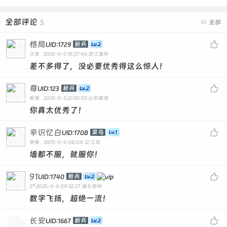
全部评论
5

全部
格局

新兵
UID:1729
沙发
2025-5-3 19:27:46
浙江湖州
差不多得了，没必要优秀得这么惊人！
尊

新兵
UID:123
板凳
2025-5-3 22:50:05
山东威海
你真太优秀了！
辛识忆白

菜鸟
UID:1708
地板
2025-5-4 06:04:12
江苏
墙都不服，就服你！
91

新兵
UID:1740
#
5
2025-5-4 09:52:27
湖北鄂州
数字飞扬，超绝一流！
长安

新兵
UID:1667