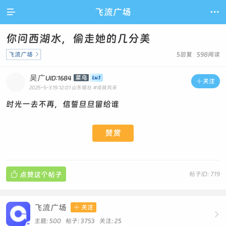

飞流广场

你问西湖水，偷走她的几分美
飞流广场

5回复 598阅读
吴广
菜鸟
UID:1684

关注
2025-5-3 19:12:01
山东烟台
#成就风采
时光一去不再，信誓旦旦留给谁
赞赏

点赞这个帖子
帖子ID: 719
飞流广场

关注

主题: 500 帖子: 3753
关注:
25