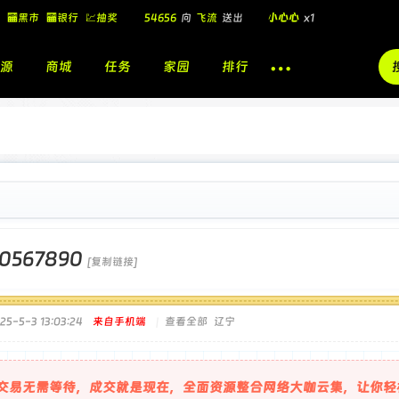
54656
向
飞流
送出
小心心
x1
🏧黑市
🏧银行
💹抽奖
飞流
向
北
送出
酷盖墨镜
x1
源
商城
任务
家园
排行
飞流
向
北
送出
酷盖墨镜
x1
🎁
飞流
向
北
送出
小心心
x1
20567890
[复制链接]
5-5-3 13:03:24
来自手机端
|
查看全部
辽宁
交易无需等待，成交就是现在，全面资源整合网络大咖云集，让你轻