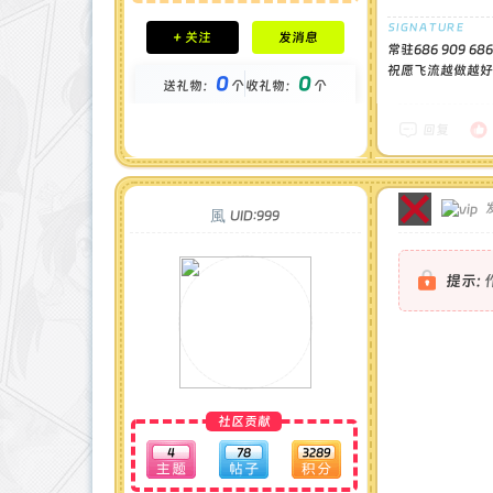
积分成就
+ 关注
发消息
钻石 : 0 颗
常驻686 909 686
贡献 : 5511 点
祝愿飞流越做越好2
0
0
送礼物：
个
收礼物：
个
金币 : 0 枚
在线时间 : 24 小时
注册时间 : 2025-5-2
回复
最后登录 : 2025-7-12
風
UID:999
提示:
社区贡献
4
78
3289