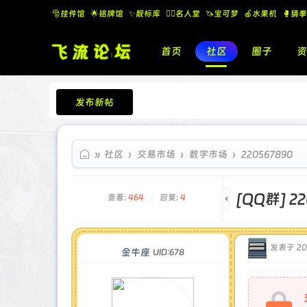
🎅挂件馆
🌟铭牌馆
✨️靓标库
🧚‍♂️名人堂
🦄宝可梦
🍎水果机
🥊猜拳
首页
社区
圈子
资
发布新帖
飞流论坛
»
社区
›
交易市场
›
数字市场
›
220567890
[QQ群]
2
查看:
464
|
回复:
4
发表于 202
金牛座
UID:678