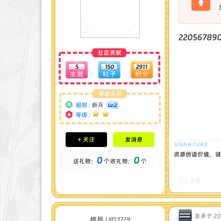
2205678
社区贡献
5
150
2911
等级头衔
组别 :
新兵
等级 :
积分成就
+ 关注
发消息
钻石 : 0 颗
贡献 : 2320 点
资源创造价值，诚
0
0
送礼物：
个
收礼物：
个
金币 : 0 枚
在线时间 : 36 小时
注册时间 : 2024-11-30
回复
最后登录 : 2025-7-11
发表于 202
格局
UID:1729