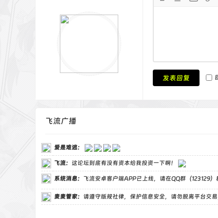
发表回复
飞流广播
爱是难逃
：
飞流
：
这论坛到底有没有资本给我投资一下啊！
系统消息：
飞流安卓客户端APP已上线，请在QQ群（123129
麦麦管家
：
请遵守版规社律，保护信息安全，请勿脱离平台交易