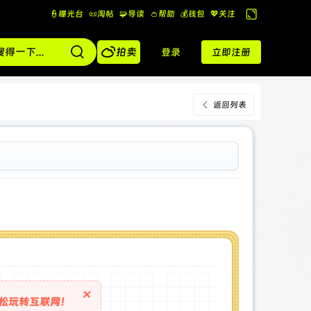
👮曝光台
📜淘帖
🧩导读
👛帮助
💰️钱包
💖关注
切
换

到
拍卖
登录
立即注册
宽
版
返回列表
×
松玩转互联网！