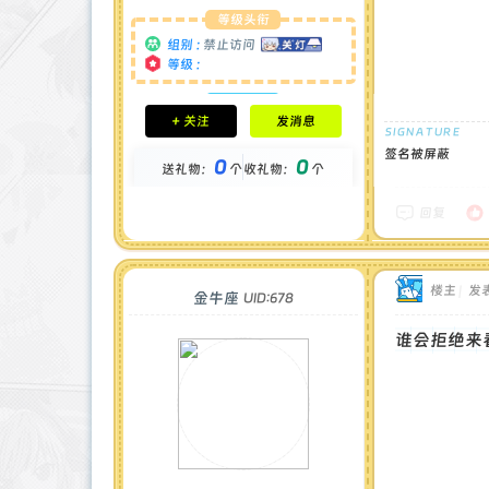
等级头衔
组别 :
禁止访问
等级 :
积分成就
+ 关注
发消息
钻石 : 0 颗
贡献 : 0 点
签名被屏蔽
0
0
金币 : 0 枚
送礼物：
个
收礼物：
个
在线时间 : 69 小时
注册时间 : 2024-11-30
回复
最后登录 : 2026-8-5
楼主
|
发表
金牛座
UID:678
谁会拒绝来