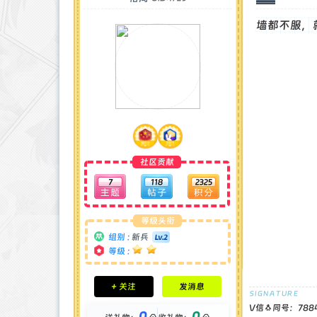
墙都不服，
社区贡献
7
118
2325
等级头衔
组别 :
新兵
等级 :
积分成就
+ 关注
发消息
钻石 : 0 颗
贡献 : 71 点
V信🐧同号：788
0
0