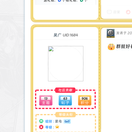
送礼物：
个
收礼物：
个
金币 : 0 枚
在线时间 : 43 小时
注册时间 : 2025-5-3
回复
最后登录 : 2025-10-12
发表于 2025
吴广
UID:1684
群挺好
社区贡献
13
63
906
等级头衔
组别 :
菜鸟
等级 :