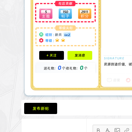
社区贡献
5
150
2911
等级头衔
组别 :
新兵
等级 :
积分成就
+ 关注
发消息
钻石 : 0 颗
贡献 : 2320 点
资源创造价值，诚
0
0
送礼物：
个
收礼物：
个
金币 : 0 枚
在线时间 : 36 小时
注册时间 : 2024-11-30
回复
最后登录 : 2025-7-11
发布新帖