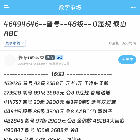

数字市场

46494646--普号--48级-- 0违规 假山
ABC
数字市场

0回复 328阅读
长乐
新兵
UID:1457

关注
2025-5-3 10:55:09
广东深圳
#QQ号
----------------【6位】----------------
163428 普号 42级 2588元 元老1开 干净纯无脸
273528 靓号 89级 2888元 会8 0违规 首尾递增
414757 普号 30级 3800元 会3黄8腾5 漂亮双回旋
449115 靓号 86级 4300元 会8 AABCCD 双对子
482846 靓号 97级 2900元 会8 全偶数 48284大回旋
490847 靓号 106级 2688元 会8
505748 普号 22级 2888元 回旋开