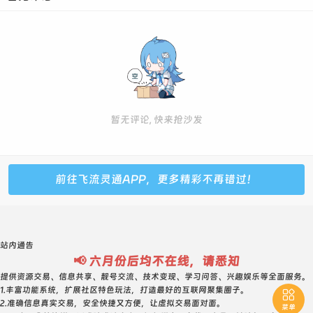
1258091 靓号 25级 780元 会6 元老1开
1485626--5级--普号--750元 回旋尾
1496205 靓 0级 420元 0违规
1721147 普号 0级 600元 0违规 元老1开 内对子
1791025 靓号 108级 6888元 大9会10黄10绿6腾4 双三星
黑金靓 业务累计70多年 0违规
暂无评论, 快来抢沙发
1829461--1级--普号--750元
2037394--5级--普号--750元
2214927--0级--普号--750元
前往飞流灵通APP，更多精彩不再错过！
2241930--1级--普号--750元
2288112 靓号 46级 2200元 大7会8黄7 黄金靓 AABBCCA
128组合 包脸
站内通告
2372727--普号--1级--2250元 0违规 237组合ABCACAC
📢 六月份后均不在线，请悉知
2392826 普号 18级 680元 0违规 回旋 棍子类型
提供资源交易、信息共享、靓号交流、技术变现、学习问答、兴趣娱乐等全面服务。
1.丰富功能系统，扩展社区特色玩法，打造最好的互联网聚集圈子。

2510873--5级--普号--800元
2.准确信息真实交易，安全快捷又方便，让虚拟交易面对面。
菜单