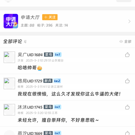
申请大厅

关注

主题: 88 帖子: 396
关注:
14
全部评论
4

全部
吴广

菜鸟
UID:1684
沙发
2025-5-3 10:29:51
山东烟台
哈咯帅哥
格局

新兵
UID:1729
板凳
2025-5-3 11:41:12
浙江湖州
我现在很懊恼，这么久才发现你这么牛逼的大佬！
沐沐

菜鸟
UID:1745
地板
2025-5-3 20:12:55
江苏
未经允许，擅自崇拜你，不好意思啦～
雨汐

菜鸟
UID:1664