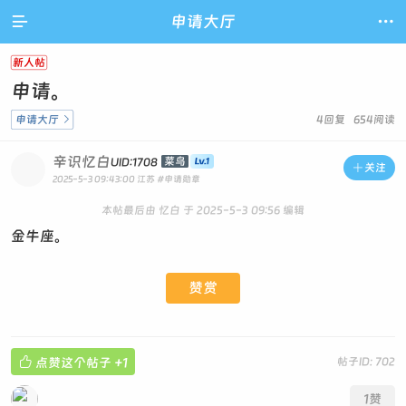

申请大厅

新人帖
申请。
申请大厅

4回复 654阅读
辛识忆白
菜鸟
UID:1708

关注
2025-5-3 09:43:00
江苏
#申请勋章
本帖最后由 忆白 于 2025-5-3 09:56 编辑
金牛座。
赞赏

点赞这个帖子
+1
帖子ID: 702
1
赞