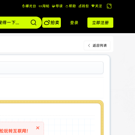
👮曝光台
📜淘帖
🧩导读
👛帮助
💰️钱包
💖关注
切
换

到
拍卖
登录
立即注册
宽
版
返回列表
×
松玩转互联网！