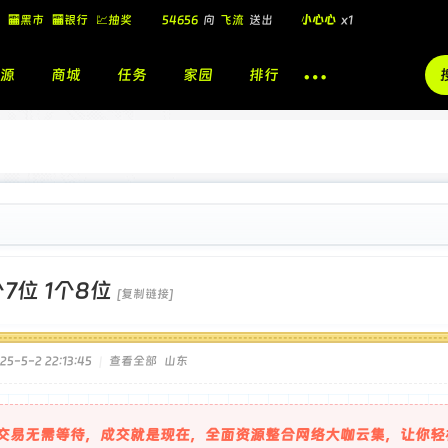
54656
向
飞流
送出
小心心
x1
🏧黑市
🏧银行
💹抽奖
飞流
向
北
送出
酷盖墨镜
x1
飞流
向
北
送出
酷盖墨镜
x1
源
商城
任务
家园
排行
🎁
飞流
向
北
送出
小心心
x1
个7位 1个8位
[复制链接]
5-5-2 22:13:45
|
查看全部
山东
交易无需等待，成交就是现在，全面资源整合网络大咖云集，让你轻