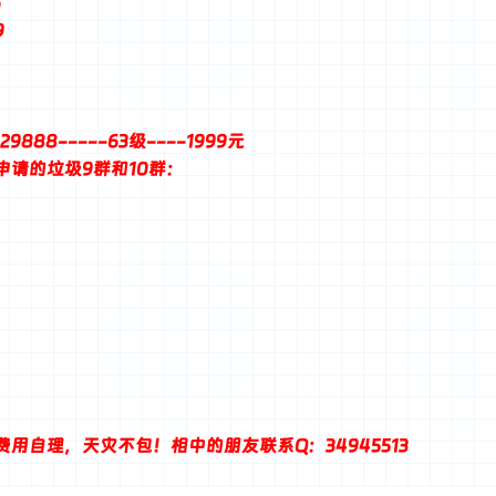
6
9
9888-----63级----1999元
申请的垃圾9群和10群：
用自理，天灾不包！相中的朋友联系Q：34945513