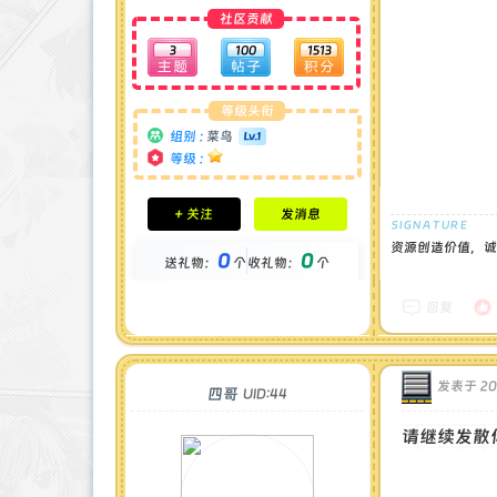
社区贡献
3
100
1513
等级头衔
组别 :
菜鸟
等级 :
积分成就
+ 关注
发消息
钻石 : 0 颗
贡献 : 316 点
资源创造价值，诚
0
0
送礼物：
个
收礼物：
个
金币 : 0 枚
在线时间 : 15 小时
注册时间 : 2025-5-2
回复
最后登录 : 2025-6-22
发表于 202
四哥
UID:44
请继续发散