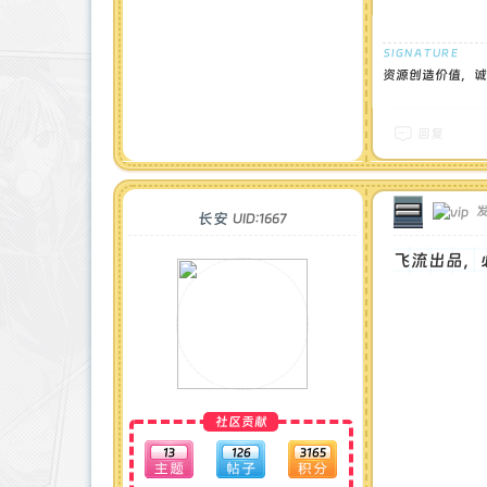
资源创造价值，诚
回复
发
长安
UID:1667
飞流出品，
社区贡献
13
126
3165