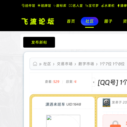
🎅挂件馆
🌟铭牌馆
✨️靓标库
🧚‍♂️名人堂
🦄宝可梦
🍎水果机
🥊猜拳
首页
社区
圈子
资
发布新帖
飞流论坛
»
社区
›
交易市场
›
数字市场
›
1个7位 1个8位
[QQ号]
1
查看:
529
|
回复:
4
发表于 202
潇洒未班车
UID:1648