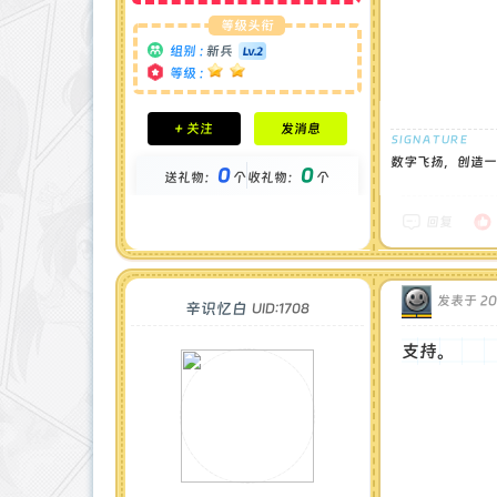
等级头衔
组别 :
新兵
等级 :
积分成就
+ 关注
发消息
钻石 : 3 颗
贡献 : 1266 点
数字飞扬，创造一流
0
0
送礼物：
个
收礼物：
个
金币 : 0 枚
在线时间 : 54 小时
注册时间 : 2025-4-30
回复
最后登录 : 2025-7-5
发表于 202
辛识忆白
UID:1708
支持。