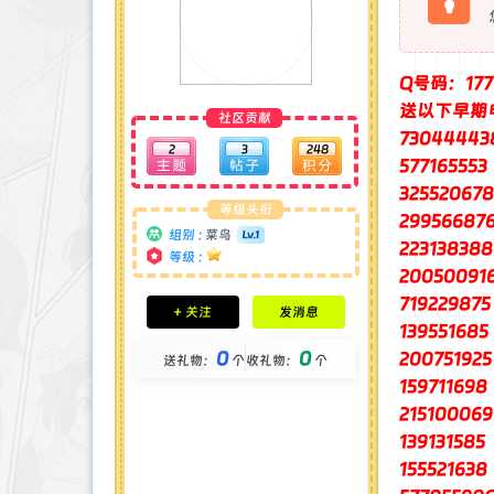
Q号码：1779
送以下早期
社区贡献
73044443
2
3
248
577165553
325520678
等级头衔
29956687
组别 :
菜鸟
223138388
等级 :
20050091
积分成就
719229875
+ 关注
发消息
钻石 : 0 颗
139551685
贡献 : 583 点
0
0
200751925
送礼物：
个
收礼物：
个
金币 : 0 枚
在线时间 : 3 小时
159711698
注册时间 : 2025-4-27
215100069
最后登录 : 2025-5-9
139131585
155521638