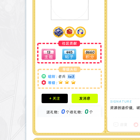
社区贡献
13
445
8660
等级头衔
组别 :
老兵
等级 :
积分成就
+ 关注
发消息
钻石 : 0 颗
贡献 : 2571 点
资源创造价值，诚
0
0
送礼物：
个
收礼物：
个
金币 : 0 枚
在线时间 : 75 小时
注册时间 : 2024-11-30
回复
最后登录 : 2026-6-11