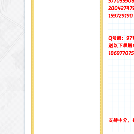
57705590
20042747
159729190
Q号码：9712
送以下早期
186977075
支持中介，费