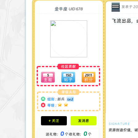
发表于 202
金牛座
UID:678
飞流出品，
社区贡献
5
150
2911
等级头衔
组别 :
新兵
等级 :
积分成就
+ 关注
发消息
钻石 : 0 颗
贡献 : 2320 点
资源创造价值，诚
0
0
送礼物：
个
收礼物：
个
金币 : 0 枚