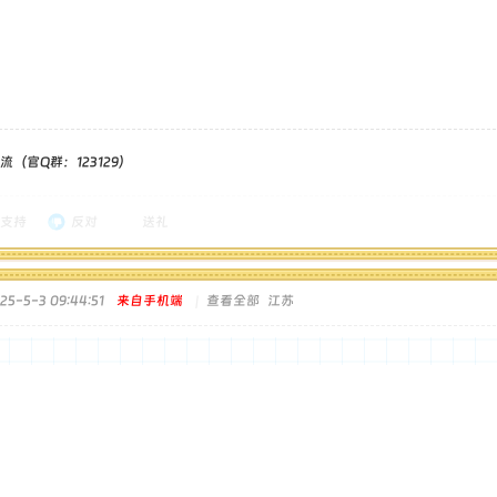
（官Q群：123129）
支持
反对
送礼
5-5-3 09:44:51
来自手机端
|
查看全部
江苏