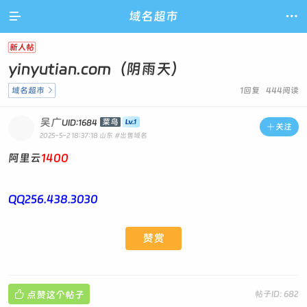

域名超市

新人帖
yinyutian.com（阴雨天）
域名超市

1回复 444阅读
吴广
菜鸟
UID:1684

关注
2025-5-2 18:37:18
山东
#出售域名
阿里云
1400
QQ256.438.3030
赞赏

点赞这个帖子
帖子ID: 682