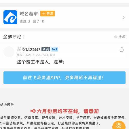
域名超市

关注

主题: 3 帖子: 11
全部评论
1

全部
长安

新兵
UID:1667
沙发
2025-5-2 20:19:32
天津
这个楼主不是人，是神！
前往飞流灵通APP，更多精彩不再错过！
站内通告
📢 六月份后均不在线，请悉知
提供资源交易、信息共享、靓号交流、技术变现、学习问答、兴趣娱乐等全面服务。
1.丰富功能系统，扩展社区特色玩法，打造最好的互联网聚集圈子。

2.准确信息真实交易，安全快捷又方便，让虚拟交易面对面。