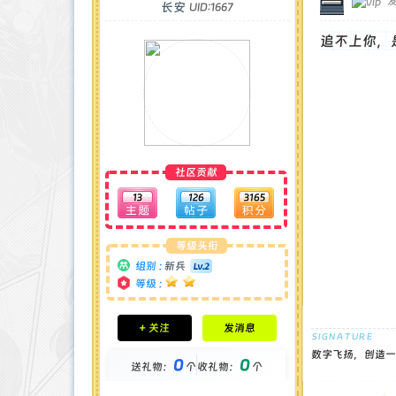
发
长安
UID:1667
追不上你，
社区贡献
13
126
3165
等级头衔
组别 :
新兵
等级 :
积分成就
+ 关注
发消息
钻石 : 3 颗
贡献 : 1266 点
数字飞扬，创造一流
0
0
送礼物：
个
收礼物：
个
金币 : 0 枚
在线时间 : 54 小时