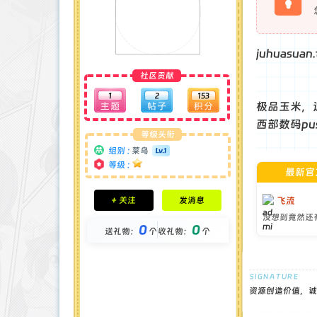
juhuasua
社区贡献
1
2
153
极品玉米，
西部数码pu
等级头衔
组别 :
菜鸟
等级 :
最新官
积分成就
+ 关注
发消息
飞流
钻石 : 0 颗
没想到竟然还
贡献 : 570 点
0
0
送礼物：
个
收礼物：
个
金币 : 0 枚
在线时间 : 0 小时
注册时间 : 2025-5-1
最后登录 : 2025-5-2
资源创造价值，诚