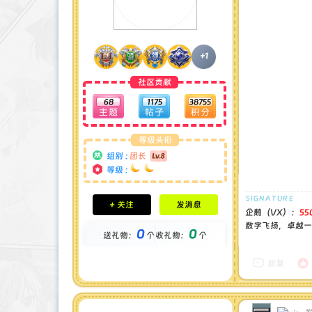
+1
社区贡献
68
1175
38755
等级头衔
组别 :
团长
等级 :
积分成就
+ 关注
发消息
钻石 : 1 颗
企鹅（VX）：
55
贡献 : 14194 点
数字飞扬，卓越一流
0
0
送礼物：
个
收礼物：
个
金币 : 0 枚
在线时间 : 1444 小时
注册时间 : 2024-11-30
回复
最后登录 : 2026-7-31