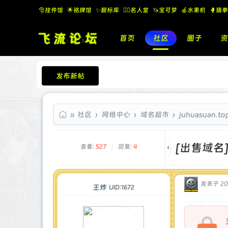
🎅挂件馆
🌟铭牌馆
✨️靓标库
🧚‍♂️名人堂
🦄宝可梦
🍎水果机
🥊猜拳
首页
社区
圈子
资
发布新帖
飞流论坛
»
社区
›
网络中心
›
域名超市
›
juhuasuan.t
[出售域名
查看:
527
|
回复:
4
发表于 202
王炸
UID:1672