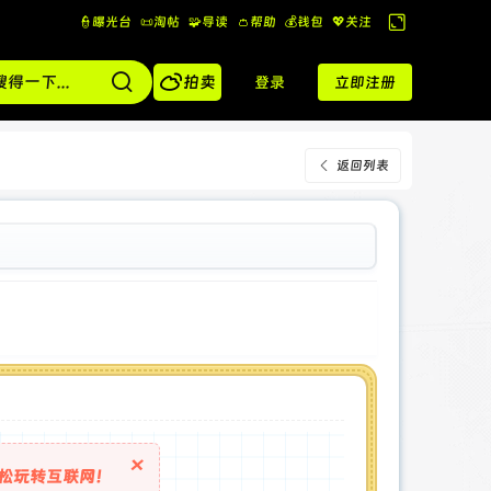
👮曝光台
📜淘帖
🧩导读
👛帮助
💰️钱包
💖关注
切
换

到
拍卖
登录
立即注册
宽
版
返回列表
×
松玩转互联网！