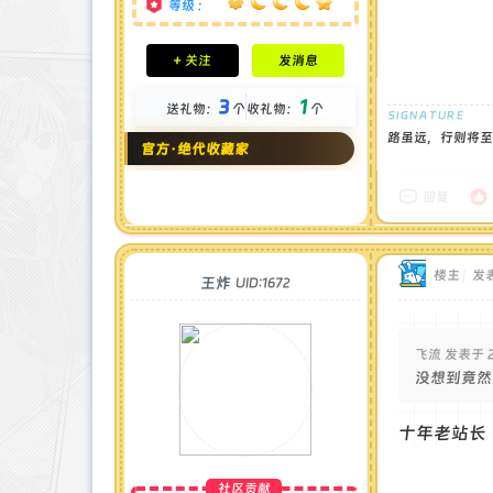
等级 :
积分成就
+ 关注
发消息
钻石 : 185 颗
贡献 : 14106 点
3
1
送礼物：
个
收礼物：
个
金币 : 4 枚
在线时间 : 1951 小时
路虽远，行则将至
官方·绝代收藏家
注册时间 : 2024-11-22
最后登录 : 2026-8-4
回复
楼主
|
发表
王炸
UID:1672
飞流 发表于 20
没想到竟然
十年老站长
社区贡献