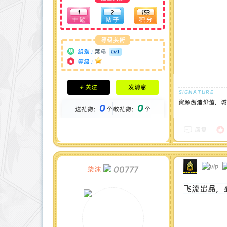
1
2
153
等级头衔
组别 :
菜鸟
等级 :
积分成就
+ 关注
发消息
钻石 : 0 颗
贡献 : 570 点
资源创造价值，诚
0
0
送礼物：
个
收礼物：
个
金币 : 0 枚
在线时间 : 0 小时
注册时间 : 2025-5-1
回复
最后登录 : 2025-5-2
00777
柒沐
飞流出品，