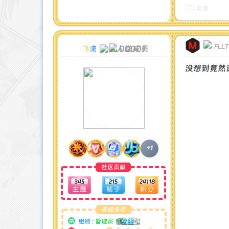
回复
FLL
00001
飞流
没想到竟然
+1
社区贡献
345
215
24118
等级头衔
组别 :
管理员