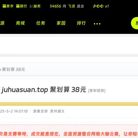
54656
向
飞流
送出
小心心
x1
🏧黑市
🏧银行
💹抽奖
飞流
向
北
送出
酷盖墨镜
x1
飞流
向
北
送出
酷盖墨镜
x1
源
商城
任务
家园
排行
🎁
飞流
向
北
送出
小心心
x1
op 聚划算 38元
]
juhuasuan.top 聚划算 38元
[复制链接]
5-5-2 14:01:18
|
查看全部
贵州遵义
交易无需等待，成交就是现在，全面资源整合网络大咖云集，让你轻