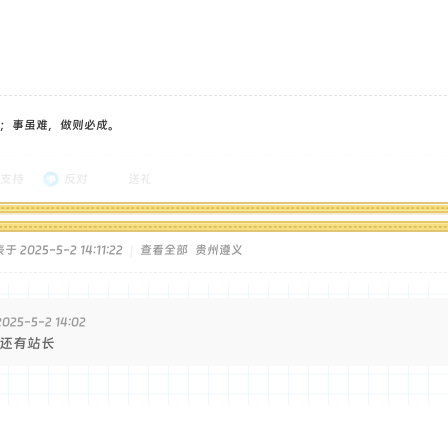
；事虽难，做则必成。
支持
反对
送礼
于 2025-5-2 14:11:22
|
查看全部
贵州遵义
25-5-2 14:02
还有站长