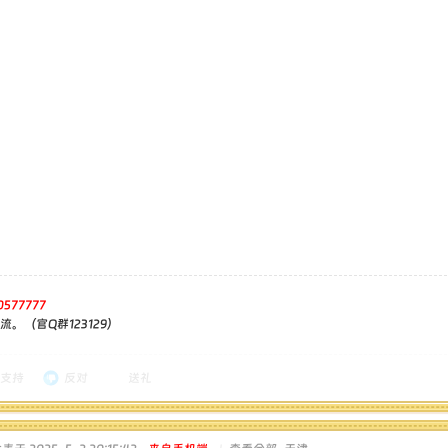
0577777
。（官Q群123129）
支持
反对
送礼