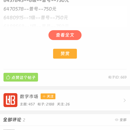
6457843--6级--普号--750元
6470578--普号--750元
6480915--1级--普号--750元
6489568--1级--普号--750元
6514881--5级--普号--750元 内对子
查看全文
6538661--0级--普号--800元
6575142--5级--普号--750元
赞赏
6575673--5级--普号--850元
6589570--5级--普号--800元

点赞这个帖子
帖子ID: 669
6597344--0级--普号--750元 对子尾
6632534--普号--750元 对子开
6639240--1级--普号--750元 对子开
数字市场

关注

6666219 普号 2级 4800元 干净6666 生日219
主题: 457 帖子: 2188
关注:
26
6666896--普号--双太--6300元 极品4A开
全部评论
2

全部
6666974--普号--3级--3300元 极品4A 干净处号