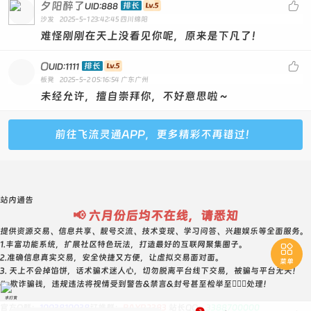
6673271--0级--普号--800元
夕阳醉了

排长
UID:888
沙发
2025-5-1 23:42:45
四川绵阳
6718207--0级--普号--800元
难怪刚刚在天上没看见你呢，原来是下凡了！
6749029--1级--普号--750元
6750653--5级--普号--800元
O

排长
UID:1111
板凳
2025-5-2 05:16:54
广东广州
6753595--5级--普号--800元
未经允许，擅自崇拜你，不好意思啦～
6764135--普号--750元
6837147--2级--普号--750元
前往飞流灵通APP，更多精彩不再错过！
6847033--6级--普号--750元 对子尾
6848327--4级--普号--750元
6808915--4级--普号--800元
站内通告
6837902--6级--普号--800元
📢 六月份后均不在线，请悉知
6838781--5级--普号--950元
提供资源交易、信息共享、靓号交流、技术变现、学习问答、兴趣娱乐等全面服务。
1.丰富功能系统，扩展社区特色玩法，打造最好的互联网聚集圈子。

6872906--普号--800元
2.准确信息真实交易，安全快捷又方便，让虚拟交易面对面。
菜单
3. 天上不会掉馅饼，话术骗术迷人心，切勿脱离平台线下交易，被骗与平台无关！
6912241--0级--普号--750元
4. 欺诈骗钱，违规违法将视情受到警告&禁言&封号甚至检举至👮🏻‍♀️处理！
6918608--6级--普号--800元
求打赏
官方Q群：
1003810038
钉推群：
BAYR2383
站长QQ：
3388700000
2