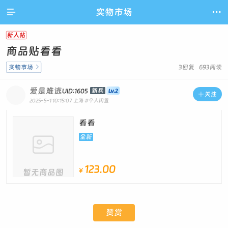

实物市场

新人帖
商品贴看看
实物市场

3回复 693阅读
爱是难逃
新兵
UID:1605

关注
2025-5-1 10:15:07
上海
#个人闲置
看看

全新
123.00
¥
暂无商品图
片
赞赏