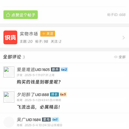

点赞这个帖子
帖子ID: 668
实物市场

关注

主题: 20 帖子: 98
关注:
2
全部评论
3

全部
爱是难逃
新兵
UID:1605
沙发
2025-5-1 11:07:31
上海
购买的钱是到哪里呢？
夕阳醉了
排长
UID:888
板凳
2025-5-1 23:43:41
四川绵阳
飞流出品，必属精品！
吴广
菜鸟
UID:1684
地板
2025-5-4 10:04:53
山东烟台