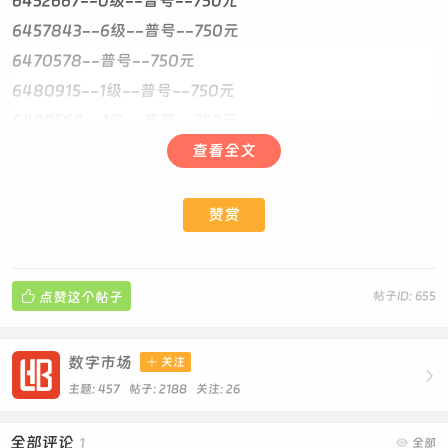
6452667--0级--普号--750元
6457843--6级--普号--750元
6470578--普号--750元
6480915--1级--普号--750元
6489568--1级--普号--750元
6514881--5级--普号--750元 内对子
查看全文
6538661--0级--普号--800元
6575142--5级--普号--750元
赞赏
6575673--5级--普号--850元
6589570--5级--普号--800元

点赞这个帖子
帖子ID: 655
6597344--0级--普号--750元 对子尾
6632534--普号--750元 对子开
6639240--1级--普号--750元 对子开
数字市场

关注

6666219 普号 2级 4800元 干净6666 生日219
主题: 457 帖子: 2188
关注:
26
6666896--普号--双太--6300元 极品4A开
全部评论
1

全部