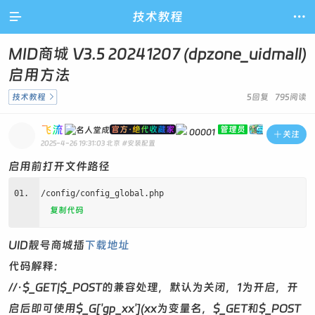

技术教程

MID商城 V3.5 20241207 (dpzone_uidmall)
启用方法
技术教程

5回复 795阅读
飞流
官方·绝代收藏家
管理员
00001

关注
2025-4-26 19:31:03
北京
#安装配置
启用前打开文件路径
/config/config_global.php
复制代码
UID靓号商城插
下载地址
代码解释：
//·$_GET|$_POST的兼容处理，默认为关闭，1为开启，开
启后即可使用$_G['gp_xx'](xx为变量名，$_GET和$_POST