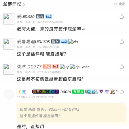
全部评论
5

全部
爱

新兵
UID:920
沙发
2025-4-26 22:18:12
四川成都
敢问大佬，真的没有创作瓶颈嘛～
爱是难逃

新兵
UID:1605
板凳
2025-4-27 09:42:24
上海
这个是插件吗 能直接用？
柒沐
00777

团长
地板
2025-4-27 11:56:37
福建厦门
这是我不花钱就能看到的东西吗！
飞流

官方·绝代收藏家
管理员
00001
#
5
2025-4-27 19:50:30
北京
回复
森鹿 发表于 2025-4-27 09:42
这个是插件吗 能直接用？
是的，直接用