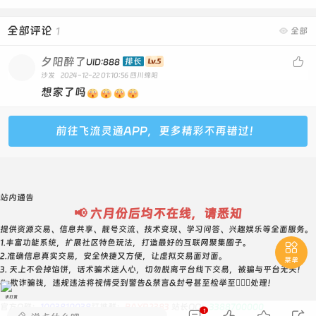
全部评论
1

全部
夕阳醉了

排长
UID:888
沙发
2024-12-22 01:10:56
四川绵阳
想家了吗
前往飞流灵通APP，更多精彩不再错过！
站内通告
📢 六月份后均不在线，请悉知
提供资源交易、信息共享、靓号交流、技术变现、学习问答、兴趣娱乐等全面服务。
1.丰富功能系统，扩展社区特色玩法，打造最好的互联网聚集圈子。

2.准确信息真实交易，安全快捷又方便，让虚拟交易面对面。
菜单
3. 天上不会掉馅饼，话术骗术迷人心，切勿脱离平台线下交易，被骗与平台无关！
4. 欺诈骗钱，违规违法将视情受到警告&禁言&封号甚至检举至👮🏻‍♀️处理！
求打赏
官方Q群：
1003810038
钉推群：
BAYR2383
站长QQ：
3388700000
1