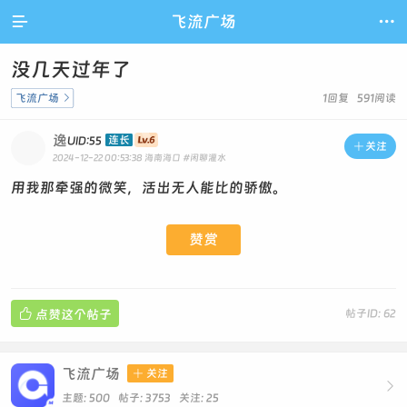

飞流广场

没几天过年了
飞流广场

1回复 591阅读
逸
连长
UID:55

关注
2024-12-22 00:53:38
海南海口
#闲聊灌水
用我那牵强的微笑，活出无人能比的骄傲。
赞赏

点赞这个帖子
帖子ID: 62
飞流广场

关注

主题: 500 帖子: 3753
关注:
25