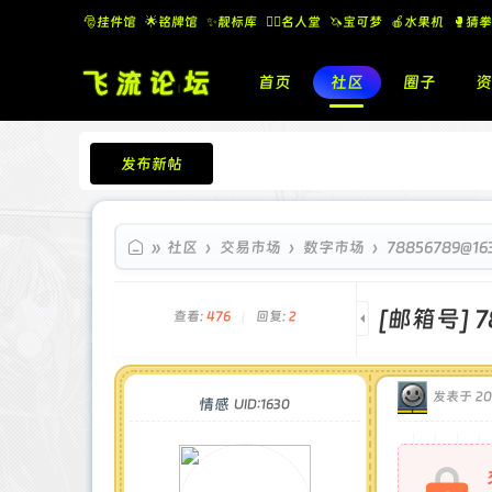
🎅挂件馆
🌟铭牌馆
✨️靓标库
🧚‍♂️名人堂
🦄宝可梦
🍎水果机
🥊猜拳
首页
社区
圈子
资
发布新帖
飞流论坛
»
社区
›
交易市场
›
数字市场
›
78856789@
[邮箱号]
7
查看:
476
|
回复:
2
发表于 202
情感
UID:1630