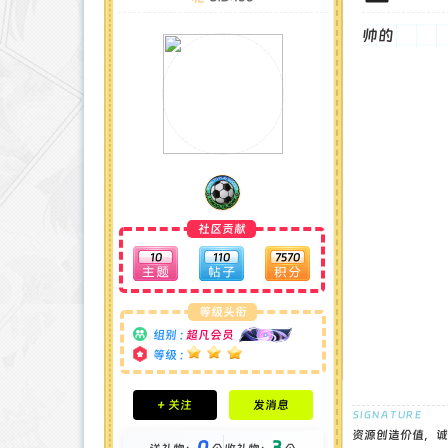
帅的
社区贡献
10
110
7570
等级头衔
组别 :
超凡会员
等级 :
积分成就
+ 关注
发消息
钻石 : 40 颗
贡献 : 691 点
资源创造价值，诚
0
3