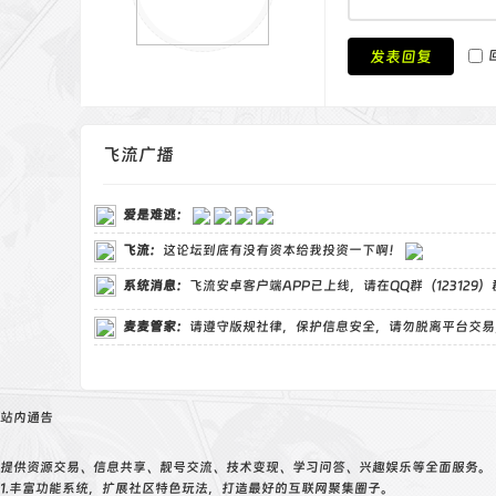
发表回复
飞流广播
爱是难逃
：
飞流
：
这论坛到底有没有资本给我投资一下啊！
系统消息：
飞流安卓客户端APP已上线，请在QQ群（123129
麦麦管家
：
请遵守版规社律，保护信息安全，请勿脱离平台交易
站内通告
提供资源交易、信息共享、靓号交流、技术变现、学习问答、兴趣娱乐等全面服务。
1.丰富功能系统，扩展社区特色玩法，打造最好的互联网聚集圈子。