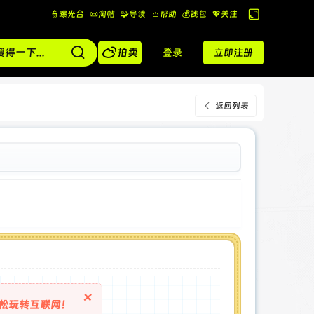
👮曝光台
📜淘帖
🧩导读
👛帮助
💰️钱包
💖关注
切
换

到
拍卖
登录
立即注册
宽
版
返回列表
×
松玩转互联网！