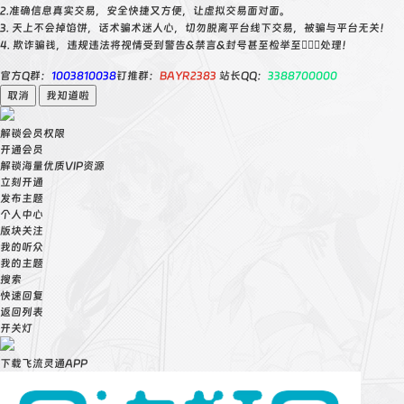
2.准确信息真实交易，安全快捷又方便，让虚拟交易面对面。
3. 天上不会掉馅饼，话术骗术迷人心，切勿脱离平台线下交易，被骗与平台无关！
4. 欺诈骗钱，违规违法将视情受到警告&禁言&封号甚至检举至👮🏻‍♀️处理！
官方Q群：
1003810038
钉推群：
BAYR2383
站长QQ：
3388700000
取消
我知道啦
解锁会员权限
开通会员
解锁海量优质VIP资源
立刻开通
发布主题
个人中心
版块关注
我的听众
我的主题
搜索
快速回复
返回列表
开关灯
下载飞流灵通APP