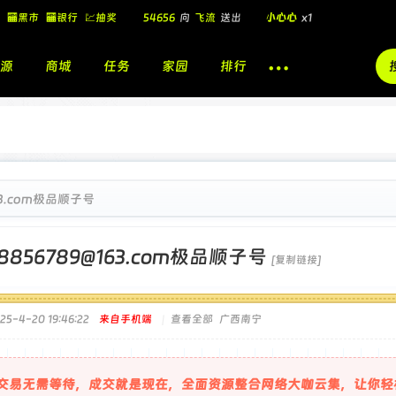
54656
向
飞流
送出
小心心
x1
🏧黑市
🏧银行
💹抽奖
飞流
向
北
送出
酷盖墨镜
x1
飞流
向
北
送出
酷盖墨镜
x1
源
商城
任务
家园
排行
🎁
飞流
向
北
送出
小心心
x1
163.com极品顺子号
8856789@163.com极品顺子号
[复制链接]
5-4-20 19:46:22
来自手机端
|
查看全部
广西南宁
交易无需等待，成交就是现在，全面资源整合网络大咖云集，让你轻