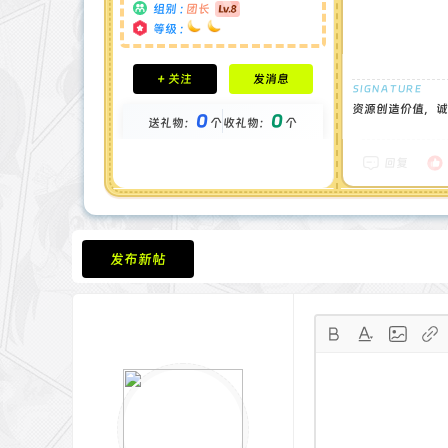
组别 :
团长
等级 :
积分成就
+ 关注
发消息
钻石 : 1 颗
贡献 : 14194 点
资源创造价值，诚
0
0
送礼物：
个
收礼物：
个
金币 : 0 枚
在线时间 : 1444 小时
注册时间 : 2024-11-30
回复
最后登录 : 2026-7-31
发布新帖