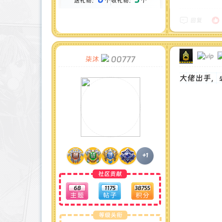
送礼物：
个
收礼物：
个
金币 : 70 枚
在线时间 : 505 小时
注册时间 : 2024-11-30
回复
最后登录 : 2026-8-4
00777
柒沐
大佬出手，
+1
社区贡献
68
1175
38755
等级头衔