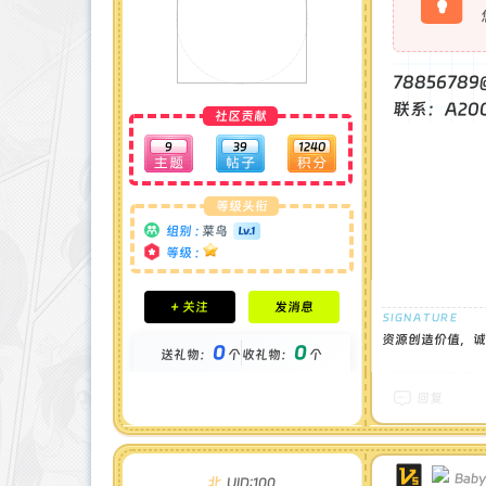
78856789
联系：A200
社区贡献
9
39
1240
等级头衔
组别 :
菜鸟
等级 :
积分成就
+ 关注
发消息
钻石 : 0 颗
贡献 : 526 点
资源创造价值，诚
0
0
送礼物：
个
收礼物：
个
金币 : 0 枚
在线时间 : 15 小时
注册时间 : 2025-4-20
回复
最后登录 : 2025-8-30
Baby
北
UID:100