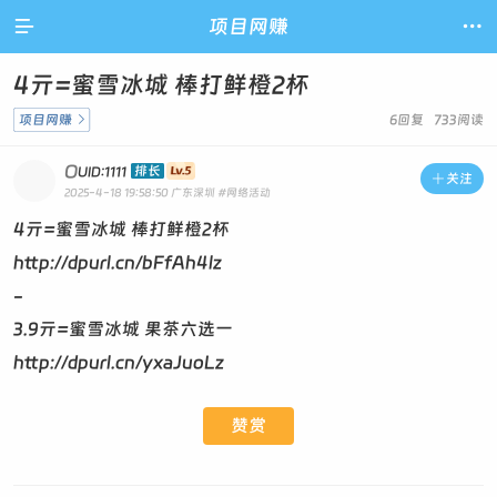

项目网赚

4亓=蜜雪冰城 棒打鲜橙2杯
项目网赚

6回复 733阅读
O
排长
UID:1111

关注
2025-4-18 19:58:50
广东深圳
#网络活动
4亓=蜜雪冰城 棒打鲜橙2杯
http://dpurl.cn/bFfAh4lz
-
3.9亓=蜜雪冰城 果茶六选一
http://dpurl.cn/yxaJuoLz
赞赏