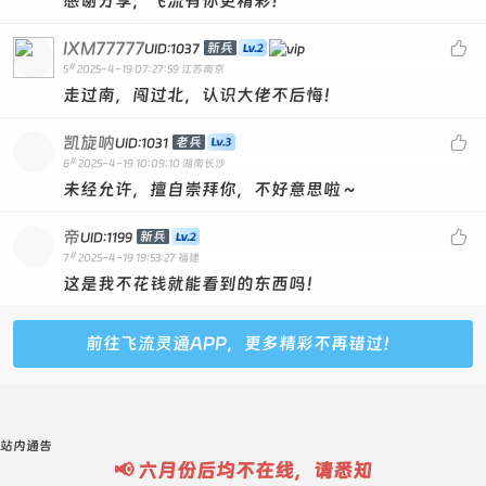
感谢分享，飞流有你更精彩！
IXM77777

新兵
UID:1037
#
5
2025-4-19 07:27:59
江苏南京
走过南，闯过北，认识大佬不后悔！
凯旋呐

老兵
UID:1031
#
6
2025-4-19 10:09:10
湖南长沙
未经允许，擅自崇拜你，不好意思啦～
帝

新兵
UID:1199
#
7
2025-4-19 19:53:27
福建
这是我不花钱就能看到的东西吗！
前往飞流灵通APP，更多精彩不再错过！
站内通告
📢 六月份后均不在线，请悉知