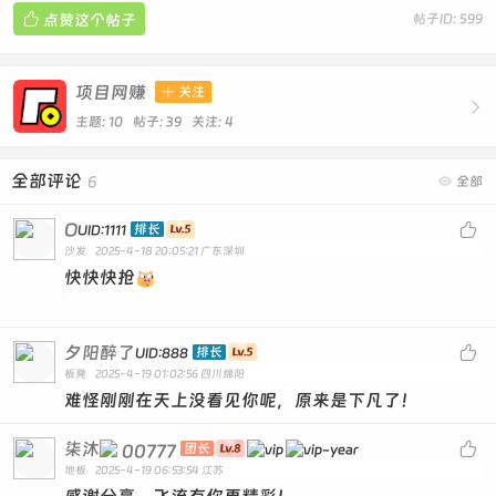

点赞这个帖子
帖子ID: 599
项目网赚

关注

主题: 10 帖子: 39
关注:
4
全部评论
6

全部
O

排长
UID:1111
沙发
2025-4-18 20:05:21
广东深圳
快快快抢
夕阳醉了

排长
UID:888
板凳
2025-4-19 01:02:56
四川绵阳
难怪刚刚在天上没看见你呢，原来是下凡了！
柒沐

00777
团长
地板
2025-4-19 06:53:54
江苏